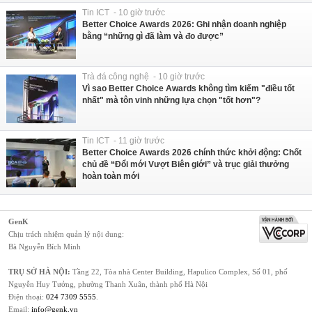
Tin ICT - 10 giờ trước
Better Choice Awards 2026: Ghi nhận doanh nghiệp
bằng “những gì đã làm và đo được”
Trà đá công nghệ - 10 giờ trước
Vì sao Better Choice Awards không tìm kiếm "điều tốt
nhất" mà tôn vinh những lựa chọn "tốt hơn"?
Tin ICT - 11 giờ trước
Better Choice Awards 2026 chính thức khởi động: Chốt
chủ đề “Đổi mới Vượt Biên giới” và trục giải thưởng
hoàn toàn mới
GenK
Chịu trách nhiệm quản lý nội dung:
Bà Nguyễn Bích Minh
TRỤ SỞ HÀ NỘI:
Tầng 22, Tòa nhà Center Building, Hapulico Complex, Số 01, phố
Nguyễn Huy Tưởng, phường Thanh Xuân, thành phố Hà Nội
Điện thoại:
024 7309 5555
.
Email:
info@genk.vn