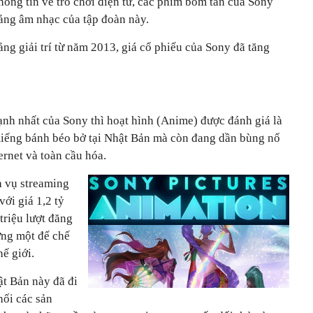
thông tin về trò chơi điện tử, các phim bom tấn của Sony
mảng âm nhạc của tập đoàn này.
ng giải trí từ năm 2013, giá cổ phiếu của Sony đã tăng
ạnh nhất của Sony thì hoạt hình (Anime) được đánh giá là
miếng bánh béo bở tại Nhật Bản mà còn đang dần bùng nổ
ernet và toàn cầu hóa.
h vụ streaming
ới giá 1,2 tỷ
triệu lượt đăng
ựng một đế chế
ế giới.
t Bản này đã đi
hối các sản