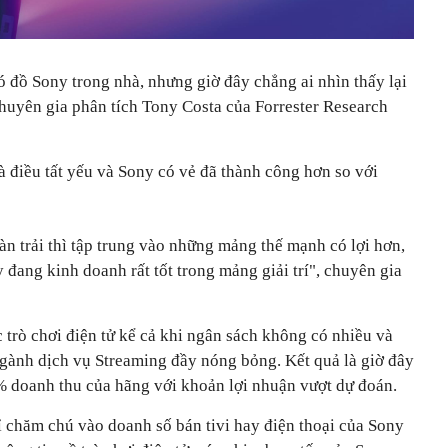
ó đồ Sony trong nhà, nhưng giờ đây chẳng ai nhìn thấy lại
chuyên gia phân tích Tony Costa của Forrester Research
là điều tất yếu và Sony có vẻ đã thành công hơn so với
àn trải thì tập trung vào những mảng thế mạnh có lợi hơn,
 đang kinh doanh rất tốt trong mảng giải trí", chuyên gia
 trò chơi điện tử kể cả khi ngân sách không có nhiều và
gành dịch vụ Streaming đầy nóng bỏng. Kết quả là giờ đây
% doanh thu của hãng với khoản lợi nhuận vượt dự đoán.
ỉ chăm chú vào doanh số bán tivi hay điện thoại của Sony