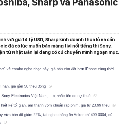
oshiba, Sharp và Panasonic
nh với giá 14 tỷ USD, Sharp kinh doanh thua lỗ và cần
ic đã có lúc muốn bán mảng tivi nổi tiếng thì Sony,
iện tử Nhật Bản lại đang có cú chuyển mình ngoạn mục.
mơ" về combo nghe nhạc này, giá bán còn đắt hơn iPhone cùng thời
i hạn, giá gần 50 triệu đồng
 Sony Electronics Việt Nam,… bị nhắc tên do nợ thuế
Thiết kế tối giản, âm thanh vòm chuẩn rạp phim, giá từ 23.99 triệu
ony vừa bán đã giảm 22%, tai nghe chống ồn Anker chỉ 499.000đ, củ
á