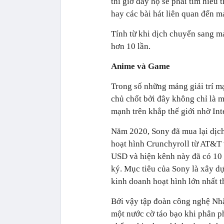
thì giờ đây họ sẽ phải tìm hiểu 
hay các bài hát liên quan đến 
Tính từ khi dịch chuyển sang mả
hơn 10 lần.
Anime và Game
Trong số những mảng giải trí m
chủ chốt bởi đây không chỉ là 
mạnh trên khắp thế giới nhờ Int
Năm 2020, Sony đã mua lại dịc
hoạt hình Crunchyroll từ AT&T v
USD và hiện kênh này đã có 10 
ký. Mục tiêu của Sony là xây d
kinh doanh hoạt hình lớn nhất th
Bởi vậy tập đoàn công nghệ Nhậ
một nước cờ táo bạo khi phân p