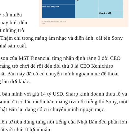
 rất nhiều
 nay biết đến
t những trò
. Thậm chí trong mảng âm nhạc và điện ảnh, cái tên Sony
nhà sản xuất.
bson của MST Financial từng nhận định rằng 2 đời CEO
mảng trò chơi để rồi đến đời thứ 3 là CEO Kenichiro
 Nhật Bản này đã có cú chuyển mình ngoạn mục để thoát
 lâu đời khác.
i bán mình với giá 14 tỷ USD, Sharp kinh doanh thua lỗ và
onic đã có lúc muốn bán mảng tivi nổi tiếng thì Sony, một
 Nhật Bản lại đang có cú chuyển mình ngoạn mục.
iện tử tiêu dùng từng nổi tiếng của Nhật Bản đều phần lớn
ắt với chút ít lợi nhuận.