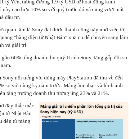
11 tỷ Yên, tương đương 1,9 tỷ USD từ hoạt động kinh
ố này cao hơn 10% so với quý trước đó và cũng vượt mức
à đầu tư.
ời quan tâm là Sony đạt được thành công này nhờ việc từ
o quang "hàng điện tử Nhật Bản" xưa cũ để chuyển sang làm
 và giải trí.
n gần 60% tổng doanh thu quý II của Sony, tăng gấp đôi so
 năm.
a Sony nổi tiếng với dòng máy PlayStation đã thu về đến
2% so với cùng kỳ năm trước. Mảng âm nhạc và hình ảnh
iến tăng trưởng doanh thu tương ứng 23% và 21%.
giờ đây thắc mắc
ện tử Nhật Bản
ếu đến từ mảng