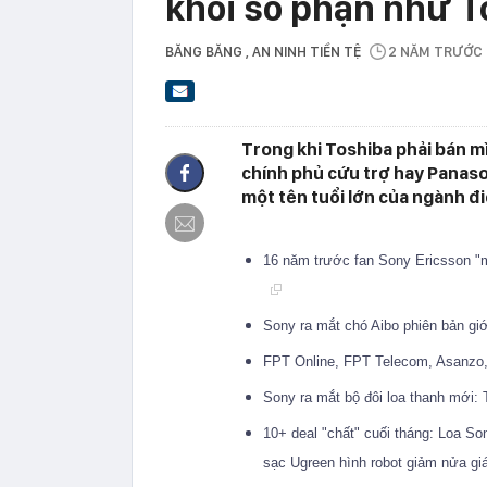
khỏi số phận như T
BĂNG BĂNG
, AN NINH TIỀN TỆ
2 NĂM TRƯỚC
Trong khi Toshiba phải bán mì
chính phủ cứu trợ hay Panason
một tên tuổi lớn của ngành đ
16 năm trước fan Sony Ericsson "
Sony ra mắt chó Aibo phiên bản giớ
FPT Online, FPT Telecom, Asanzo,
Sony ra mắt bộ đôi loa thanh mới: 
10+ deal "chất" cuối tháng: Loa S
sạc Ugreen hình robot giảm nửa gi