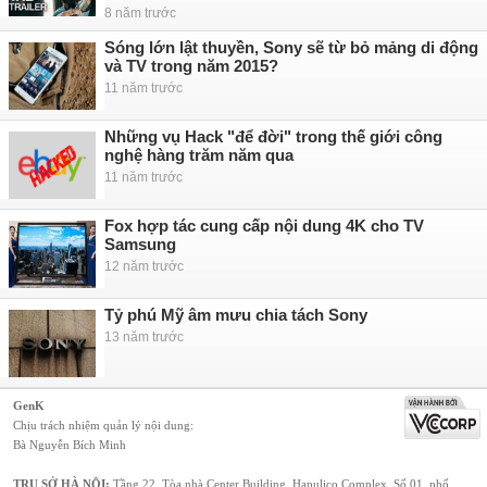
8 năm trước
Sóng lớn lật thuyền, Sony sẽ từ bỏ mảng di động
và TV trong năm 2015?
11 năm trước
Những vụ Hack "để đời" trong thế giới công
nghệ hàng trăm năm qua
11 năm trước
Fox hợp tác cung cấp nội dung 4K cho TV
Samsung
12 năm trước
Tỷ phú Mỹ âm mưu chia tách Sony
13 năm trước
GenK
Chịu trách nhiệm quản lý nội dung:
Bà Nguyễn Bích Minh
TRỤ SỞ HÀ NỘI:
Tầng 22, Tòa nhà Center Building, Hapulico Complex, Số 01, phố