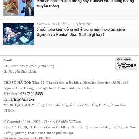
Món đồ chơi truyền thống đẩy Huawei vào khủng hoảng
truyền thông
Xem - Mua - Luôn - 11 giờ trước
5 món phụ kiện công nghệ trong màn hợp tác giữa
Ugreen và Honkai: Star Rail có gì hay?
GenK
Chịu trách nhiệm quản lý nội dung:
Bà Nguyễn Bích Minh
TRỤ SỞ HÀ NỘI:
Tầng 22, Tòa nhà Center Building, Hapulico Complex, Số 01, phố
Nguyễn Huy Tưởng, phường Thanh Xuân, thành phố Hà Nội
Điện thoại:
024 7309 5555
.
Email:
info@genk.vn
VPĐD TẠI TP.HCM:
Tầng 4, Tòa nhà 123, số 127 Võ Văn Tần, Phường Xuân Hòa,
TPHCM
© Copyright 2010 - 2026 - Công ty Cổ phần VCCorp
Tầng 17, 19, 20, 21 Toà nhà Center Building - Hapulico Complex, Số 01, phố Nguyễn Huy
Tưởng, phường Thanh Xuân, thành phố Hà Nội
Hỗ trợ quảng cáo:
02473007108