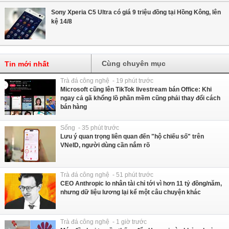
Sony Xperia C5 Ultra có giá 9 triệu đồng tại Hồng Kông, lên
kệ 14/8
Cùng chuyên mục
Tin mới nhất
Trà đá công nghệ - 19 phút trước
Microsoft cũng lên TikTok livestream bán Office: Khi
ngay cả gã khổng lồ phần mềm cũng phải thay đổi cách
bán hàng
Sống - 35 phút trước
Lưu ý quan trọng liên quan đến "hộ chiếu số" trên
VNeID, người dùng cần nắm rõ
Trà đá công nghệ - 51 phút trước
CEO Anthropic lo nhân tài chỉ tới vì hơn 11 tỷ đồng/năm,
nhưng dữ liệu lương lại kể một câu chuyện khác
Trà đá công nghệ - 1 giờ trước