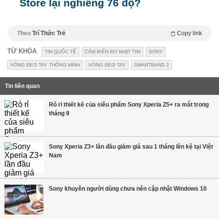
Store lại nghiêng 76 độ?
Theo
Trí Thức Trẻ
Copy link
TỪ KHÓA
TIN QUỐC TẾ
CẢM BIẾN ĐO NHỊP TIM
SONY
VÒNG ĐEO TAY THÔNG MINH
VÒNG ĐEO TAY
SMARTBAND 2
Tin liên quan
Rò rỉ thiết kế của siêu phẩm Sony Xperia Z5+ ra mắt trong
tháng 9
Sony Xperia Z3+ lần đầu giảm giá sau 1 tháng lên kệ tại Việt
Nam
Sony khuyên người dùng chưa nên cập nhật Windows 10