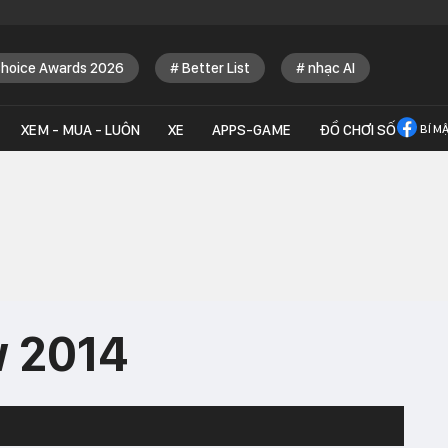
Choice Awards 2026
Better List
nhạc AI
XEM - MUA - LUÔN
XE
APPS-GAME
ĐỒ CHƠI SỐ
BÍ M
 2014