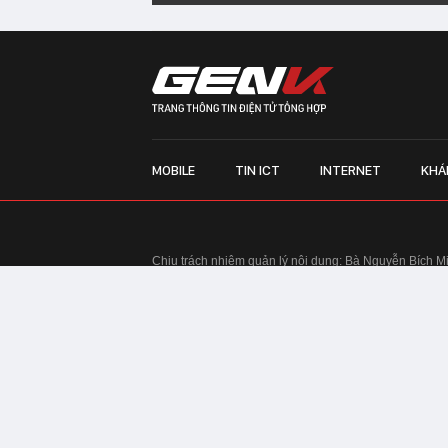
MOBILE
TIN ICT
INTERNET
KHÁ
Chịu trách nhiệm quản lý nội dung: Bà Nguyễn Bích M
TRỤ SỞ HÀ NỘI:
Tầng 22, Tòa nhà Center Building, 
Huy Tưởng, phường Thanh Xuân, thành phố Hà Nội
Điện thoại: 024 7309 5555.
Email:
info@genk.vn
VPĐD TẠI TP.HCM:
Tầng 4, Tòa nhà 123, số 127 Võ
© Copyright 2010 - 2026 - Công ty Cổ phần VCCorp
Tầng 17, 19, 20, 21 Toà nhà Center Building - Hapul
Tưởng, phường Thanh Xuân, thành phố Hà Nội
Giấy phép thiết lập trang thông tin điện tử tổng hợp