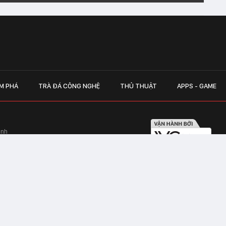
M PHÁ
TRÀ ĐÁ CÔNG NGHỆ
THỦ THUẬT
APPS - GAME
inh
Hapulico Complex, Số 01, phố Nguyễn
LIÊN HỆ QUẢN
 Văn Tần, Phường Xuân Hòa, TPHCM
Hotline hỗ trợ quảng cáo:
ico Complex, Số 01, phố Nguyễn Huy
Email:
giaitrixahoi@admicr
Hỗ trợ & CSKH: Admicro
 trên mạng số 460/GP-TTĐT do Sở Thông