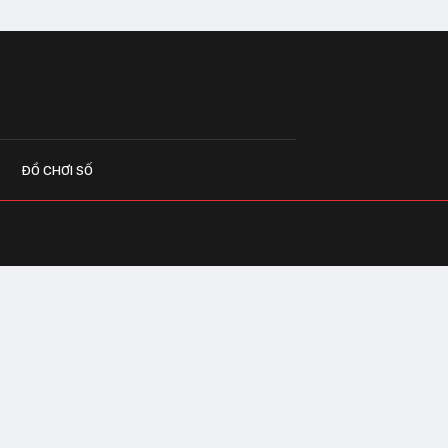
ĐỒ CHƠI SỐ
G CÁO
o.vn