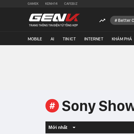
GAMEK
KENH14
CAFEBIZ
Better 
MOBILE
AI
TIN ICT
INTERNET
KHÁM PHÁ
Sony Show
#
Mới nhất