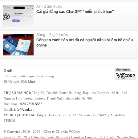
AI - 2 giờ trước
Cái giá đằng sau ChatGPT "miễn phí vô hạn"
Sống - 3 giờ trước
Công an cảnh báo tới tất cả người dân khi làm hộ chiếu
online
GenK
Chịu trách nhiệm quản lý nội dung:
Bà Nguyễn Bích Minh
TRỤ SỞ HÀ NỘI:
Tầng 22, Tòa nhà Center Building, Hapulico Complex, Số 01, phố
Nguyễn Huy Tưởng, phường Thanh Xuân, thành phố Hà Nội
Điện thoại:
024 7309 5555
.
Email:
info@genk.vn
VPĐD TẠI TP.HCM:
Tầng 4, Tòa nhà 123, số 127 Võ Văn Tần, Phường Xuân Hòa,
TPHCM
© Copyright 2010 - 2026 - Công ty Cổ phần VCCorp
Tầng 17, 19, 20, 21 Toà nhà Center Building - Hapulico Complex, Số 01, phố Nguyễn Huy