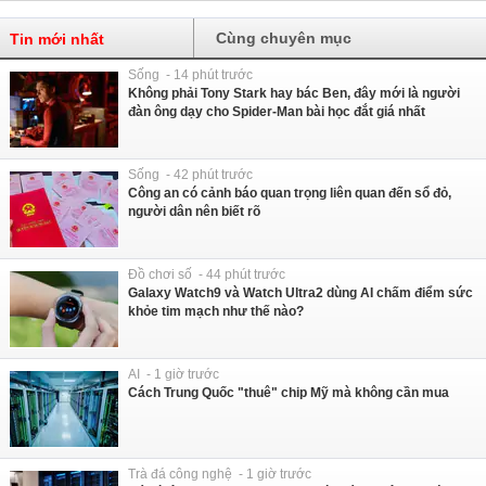
Cùng chuyên mục
Tin mới nhất
Sống - 14 phút trước
Không phải Tony Stark hay bác Ben, đây mới là người
đàn ông dạy cho Spider-Man bài học đắt giá nhất
Sống - 42 phút trước
Công an có cảnh báo quan trọng liên quan đến sổ đỏ,
người dân nên biết rõ
Đồ chơi số - 44 phút trước
Galaxy Watch9 và Watch Ultra2 dùng AI chấm điểm sức
khỏe tim mạch như thế nào?
AI - 1 giờ trước
Cách Trung Quốc "thuê" chip Mỹ mà không cần mua
Trà đá công nghệ - 1 giờ trước