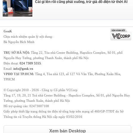
Cái gì lên rồi cũng phải xuống, trừ giá đồ điện tử thời AI
GenK
Chịu trách nhiệm quản lý nội dung:
Bà Nguyễn Bích Minh
TRỤ SỞ HÀ NỘI:
Tầng 22, Tòa nhà Center Building, Hapulico Complex, Số 01, phố
Nguyễn Huy Tưởng, phường Thanh Xuân, thành phố Hà Nội
Điện thoại:
024 7309 5555
.
Email:
info@genk.vn
VPĐD TẠI TP.HCM:
Tầng 4, Tòa nhà 123, số 127 Võ Văn Tần, Phường Xuân Hòa,
TPHCM
© Copyright 2010 - 2026 - Công ty Cổ phần VCCorp
Tầng 17, 19, 20, 21 Toà nhà Center Building - Hapulico Complex, Số 01, phố Nguyễn Huy
Tưởng, phường Thanh Xuân, thành phố Hà Nội
Hỗ trợ quảng cáo:
02473007108
Giấy phép thiết lập trang thông tin điện tử tổng hợp trên mạng số 460/GP-TTĐT do Sở
Thông tin và Truyền thông Hà Nội cấp ngày 03/02/2016
Xem bản Desktop