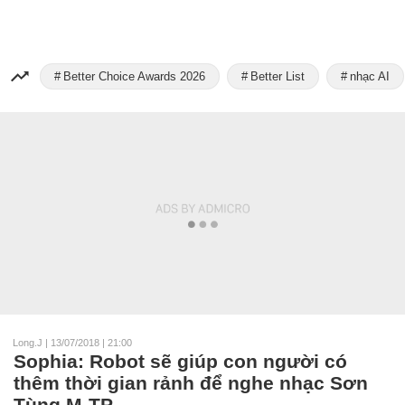
Better Choice Awards 2026
Better List
nhạc AI
Long.J
|
13/07/2018 | 21:00
Sophia: Robot sẽ giúp con người có
thêm thời gian rảnh để nghe nhạc Sơn
Tùng M-TP