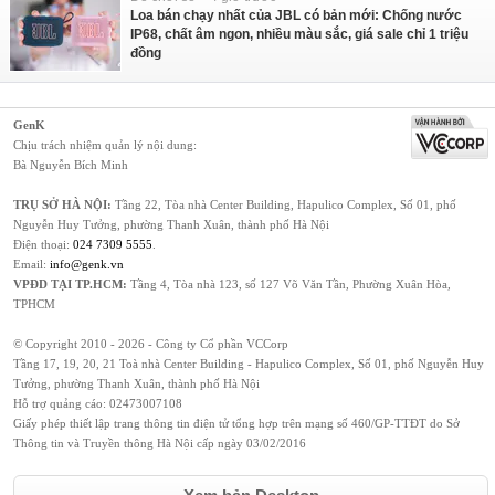
Loa bán chạy nhất của JBL có bản mới: Chống nước
IP68, chất âm ngon, nhiều màu sắc, giá sale chỉ 1 triệu
đồng
GenK
Chịu trách nhiệm quản lý nội dung:
Bà Nguyễn Bích Minh
TRỤ SỞ HÀ NỘI:
Tầng 22, Tòa nhà Center Building, Hapulico Complex, Số 01, phố
Nguyễn Huy Tưởng, phường Thanh Xuân, thành phố Hà Nội
Điện thoại:
024 7309 5555
.
Email:
info@genk.vn
VPĐD TẠI TP.HCM:
Tầng 4, Tòa nhà 123, số 127 Võ Văn Tần, Phường Xuân Hòa,
TPHCM
© Copyright 2010 - 2026 - Công ty Cổ phần VCCorp
Tầng 17, 19, 20, 21 Toà nhà Center Building - Hapulico Complex, Số 01, phố Nguyễn Huy
Tưởng, phường Thanh Xuân, thành phố Hà Nội
Hỗ trợ quảng cáo:
02473007108
Giấy phép thiết lập trang thông tin điện tử tổng hợp trên mạng số 460/GP-TTĐT do Sở
Thông tin và Truyền thông Hà Nội cấp ngày 03/02/2016