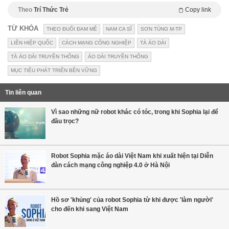
Theo
Trí Thức Trẻ
Copy link
TỪ KHÓA
THEO ĐUỔI ĐAM MÊ
NAM CA SĨ
SƠN TÙNG M-TP
LIÊN HIỆP QUỐC
CÁCH MẠNG CÔNG NGHIỆP
TÀ ÁO DÀI
TÀ ÁO DÀI TRUYỀN THỐNG
ÁO DÀI TRUYỀN THỐNG
MỤC TIÊU PHÁT TRIỂN BỀN VỮNG
Tin liên quan
Vì sao những nữ robot khác có tóc, trong khi Sophia lại để
đầu trọc?
Robot Sophia mặc áo dài Việt Nam khi xuất hiện tại Diễn
đàn cách mạng công nghiệp 4.0 ở Hà Nội
Hồ sơ 'khủng' của robot Sophia từ khi được 'làm người'
cho đến khi sang Việt Nam