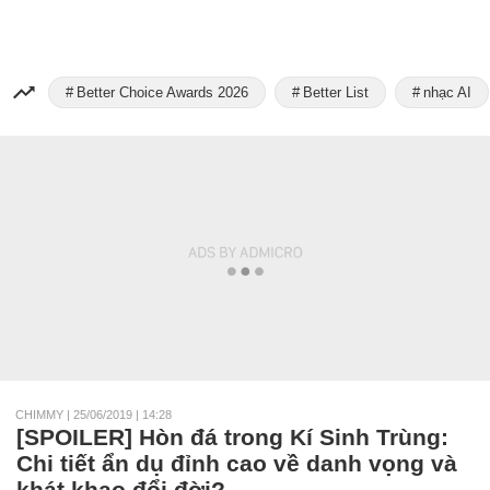
Better Choice Awards 2026
Better List
nhạc AI
CHIMMY
|
25/06/2019 | 14:28
[SPOILER] Hòn đá trong Kí Sinh Trùng:
Chi tiết ẩn dụ đỉnh cao về danh vọng và
khát khao đổi đời?