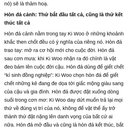
nó) sẽ là thảm hoạ.
Hòn đá cảnh: Thứ bắt đầu tất cả, cũng là thứ kết
thúc tất cả
Hòn đá cảnh nằm trong tay Ki Woo ở những khoảnh
khắc then chốt đều có ý nghĩa của riêng nó. Hòn đá
trao tay: mở ra cơ hội mới cho cuộc đời. Hòn đá
sau cơn mưa: khi Ki Woo nhận ra đó chính là vật
đeo bám lên cuộc đời cậu. Hòn đá dùng để giết chết
“kí sinh đồng nghiệp”: Ki Woo chọn hòn đá để giết
chết những kẻ đang đe dọa tới giấc mộng giàu sang
của cậu và gia đình. Hòn đá được đặt xuống dòng
suối trong cơn mơ: Ki Woo day dứt muốn trả lại mọi
thứ về đúng vị trí của nó, không để vật thể ấy trở
thành thứ đặt nặng lên danh vọng của bất cứ ai
nữa. Hòn đá mở đầu và cũng là hòn đá kết thúc, bắt