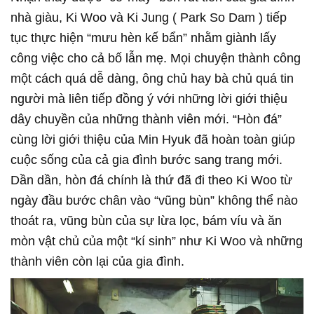
nhà giàu, Ki Woo và Ki Jung ( Park So Dam ) tiếp
tục thực hiện “mưu hèn kế bẩn” nhằm giành lấy
công việc cho cả bố lẫn mẹ. Mọi chuyện thành công
một cách quá dễ dàng, ông chủ hay bà chủ quá tin
người mà liên tiếp đồng ý với những lời giới thiệu
dây chuyền của những thành viên mới. “Hòn đá”
cùng lời giới thiệu của Min Hyuk đã hoàn toàn giúp
cuộc sống của cả gia đình bước sang trang mới.
Dần dần, hòn đá chính là thứ đã đi theo Ki Woo từ
ngày đầu bước chân vào “vũng bùn” không thể nào
thoát ra, vũng bùn của sự lừa lọc, bám víu và ăn
mòn vật chủ của một “kí sinh” như Ki Woo và những
thành viên còn lại của gia đình.