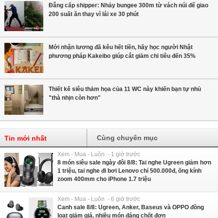
Đẳng cấp shipper: Nhảy bungee 300m từ vách núi để giao
200 suất ăn thay vì lái xe 30 phút
Mới nhận lương đã kêu hết tiền, hãy học người Nhật
phương pháp Kakeibo giúp cắt giảm chi tiêu đến 35%
Thiết kế siêu thảm họa của 11 WC này khiến bạn tự nhủ
"thà nhịn còn hơn"
Cùng chuyên mục
Tin mới nhất
Xem - Mua - Luôn - 1 giờ trước
8 món siêu sale ngày đôi 8/8: Tai nghe Ugreen giảm hơn
1 triệu, tai nghe đi bơi Lenovo chỉ 500.000đ, ống kính
zoom 400mm cho iPhone 1.7 triệu
Xem - Mua - Luôn - 6 giờ trước
Canh sale 8/8: Ugreen, Anker, Baseus và OPPO đồng
loạt giảm giá, nhiều món đáng chốt đơn