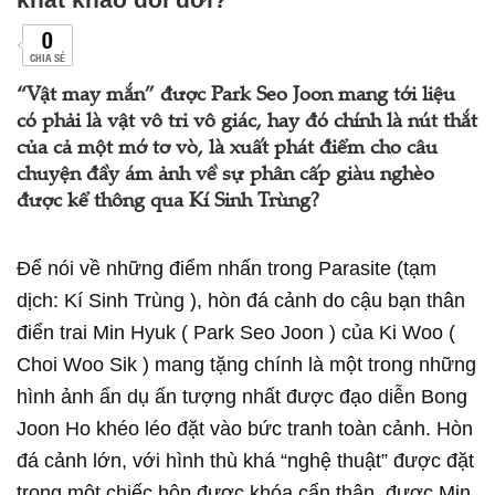
0
CHIA SẺ
“Vật may mắn” được Park Seo Joon mang tới liệu
có phải là vật vô tri vô giác, hay đó chính là nút thắt
của cả một mớ tơ vò, là xuất phát điểm cho câu
chuyện đầy ám ảnh về sự phân cấp giàu nghèo
được kể thông qua Kí Sinh Trùng?
Để nói về những điểm nhấn trong Parasite (tạm
dịch: Kí Sinh Trùng ), hòn đá cảnh do cậu bạn thân
điển trai Min Hyuk ( Park Seo Joon ) của Ki Woo (
Choi Woo Sik ) mang tặng chính là một trong những
hình ảnh ẩn dụ ấn tượng nhất được đạo diễn Bong
Joon Ho khéo léo đặt vào bức tranh toàn cảnh. Hòn
đá cảnh lớn, với hình thù khá “nghệ thuật” được đặt
trong một chiếc hộp được khóa cẩn thận, được Min