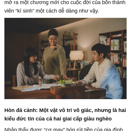
mở ra một chương mới cho cuộc đời của bốn thành
viên “kí sinh” một cách dễ dàng như vậy.
Hòn đá cảnh: Một vật vô tri vô giác, nhưng là hai
kiểu đức tin của cả hai giai cấp giàu nghèo
Nhận thấy được “cơ may” bòn rút tiền của gia đình