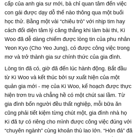
cấp của anh gia sư mới, bà chỉ quan tâm đến việc
con gái được dạy dỗ thế nào thông qua một buổi
học thử. Bằng một vài “chiêu trò” với nhịp tim hay
cách đối diện tâm lý căng thẳng khi làm bài thi, Ki
Woo đã dễ dàng chiếm được lòng tin của phu nhân
Yeon Kyo (Cho Yeo Jung), có được công việc trong
mơ và trở thành gia sư chính thức của gia đình.
Lòng tin đã có, giờ đã đến lúc hành động. Bắt đầu
từ Ki Woo và kết thúc bởi sự xuất hiện của một
quản gia mới - mẹ của Ki Woo, kế hoạch được thực
hiện trơn tru và chẳng hề có một chút sai lầm. Từ
gia đình bốn người đều thất nghiệp, mỗi bữa ăn
cũng phải tiết kiệm từng chút một, gia đình nhà họ
Ki đã tự có riêng cho mình được công việc đúng với
“chuyên ngành” cùng khoản thù lao lớn. “Hòn đá” đã