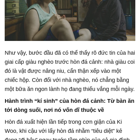
Như vậy, bước đầu đã có thể thấy rõ đức tin của hai
giai cấp giàu nghèo trước hòn đá cảnh: nhà giàu coi
đó là vật được nâng niu, cẩn thận xếp vào một
chiếc hộp. Còn đối với nhà nghèo, nó chẳng bằng
một bữa ăn ngon lành họ đang thiếu vắng mỗi ngày.
Hành trình “kí sinh” của hòn đá cảnh: Từ bàn ăn
tới dòng suối, nơi nó vốn dĩ thuộc về
Hòn đá xuất hiện lần tiếp trong cơn giận của Ki
Woo, khi cậu với lấy hòn đá nhằm “tiêu diệt” kẻ
đang “đi bậy” ngay trước tầm nhìn của cả gia đình