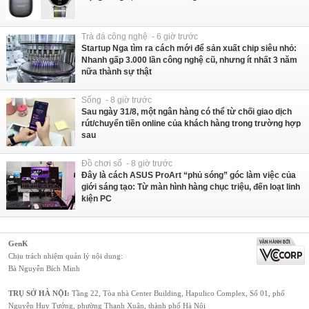
Trà đá công nghệ - 6 giờ trước
Startup Nga tìm ra cách mới để sản xuất chip siêu nhỏ:
Nhanh gấp 3.000 lần công nghệ cũ, nhưng ít nhất 3 năm
nữa thành sự thật
Sống - 8 giờ trước
Sau ngày 31/8, một ngân hàng có thể từ chối giao dịch
rút/chuyển tiền online của khách hàng trong trường hợp
sau
Đồ chơi số - 8 giờ trước
Đây là cách ASUS ProArt “phủ sóng” góc làm việc của
giới sáng tạo: Từ màn hình hàng chục triệu, đến loạt linh
kiện PC
GenK
Chịu trách nhiệm quản lý nội dung:
Bà Nguyễn Bích Minh
TRỤ SỞ HÀ NỘI:
Tầng 22, Tòa nhà Center Building, Hapulico Complex, Số 01, phố
Nguyễn Huy Tưởng, phường Thanh Xuân, thành phố Hà Nội