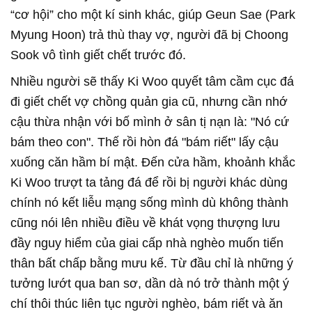
“cơ hội” cho một kí sinh khác, giúp Geun Sae (Park
Myung Hoon) trả thù thay vợ, người đã bị Choong
Sook vô tình giết chết trước đó.
Nhiều người sẽ thấy Ki Woo quyết tâm cầm cục đá
đi giết chết vợ chồng quản gia cũ, nhưng cần nhớ
cậu thừa nhận với bố mình ở sân tị nạn là: "Nó cứ
bám theo con". Thế rồi hòn đá "bám riết" lấy cậu
xuống căn hầm bí mật. Đến cửa hầm, khoảnh khắc
Ki Woo trượt ta tảng đá để rồi bị người khác dùng
chính nó kết liễu mạng sống mình dù không thành
cũng nói lên nhiều điều về khát vọng thượng lưu
đầy nguy hiểm của giai cấp nhà nghèo muốn tiến
thân bất chấp bằng mưu kế. Từ đầu chỉ là những ý
tưởng lướt qua ban sơ, dần dà nó trở thành một ý
chí thôi thúc liên tục người nghèo, bám riết và ăn