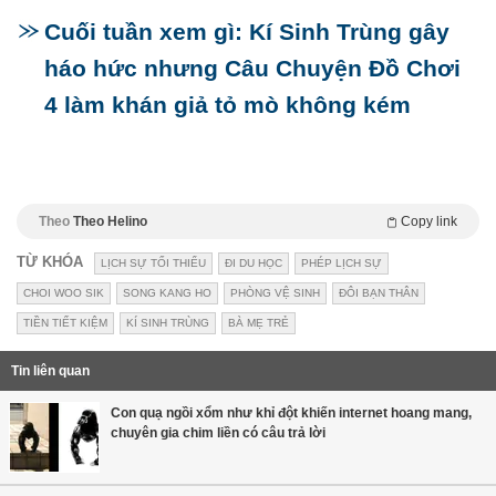
Cuối tuần xem gì: Kí Sinh Trùng gây
háo hức nhưng Câu Chuyện Đồ Chơi
4 làm khán giả tỏ mò không kém
Theo
Theo Helino
Copy link
TỪ KHÓA
LỊCH SỰ TỐI THIỂU
ĐI DU HỌC
PHÉP LỊCH SỰ
CHOI WOO SIK
SONG KANG HO
PHÒNG VỆ SINH
ĐÔI BẠN THÂN
TIỀN TIẾT KIỆM
KÍ SINH TRÙNG
BÀ MẸ TRẺ
Tin liên quan
Con quạ ngồi xổm như khỉ đột khiến internet hoang mang,
chuyên gia chim liền có câu trả lời