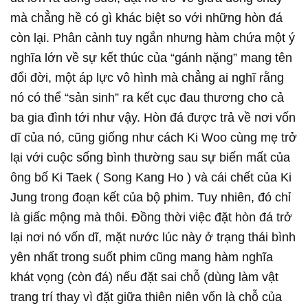
mà chẳng hề có gì khác biệt so với những hòn đá
còn lại. Phân cảnh tuy ngắn nhưng hàm chứa một ý
nghĩa lớn về sự kết thúc của “gánh nặng” mang tên
đổi đời, một áp lực vô hình mà chẳng ai nghĩ rằng
nó có thể “sản sinh” ra kết cục đau thương cho cả
ba gia đình tới như vậy. Hòn đá được trả về nơi vốn
dĩ của nó, cũng giống như cách Ki Woo cùng mẹ trở
lại với cuộc sống bình thường sau sự biến mất của
ông bố Ki Taek ( Song Kang Ho ) và cái chết của Ki
Jung trong đoạn kết của bộ phim. Tuy nhiên, đó chỉ
là giấc mộng mà thôi. Đồng thời việc đặt hòn đá trở
lại nơi nó vốn dĩ, mặt nước lúc này ở trạng thái bình
yên nhất trong suốt phim cũng mang hàm nghĩa
khát vọng (còn đá) nếu đặt sai chỗ (dùng làm vật
trang trí thay vì đặt giữa thiên niên vốn là chỗ của