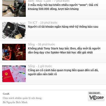
Xem - Mua - Luôn - 7 phút trước
3 mẫu máy hút bụi khiến nhiều người “wow”: Giá chỉ
khoảng 500.000 đồng, lượt bán khủng
Tin ICT - 19 phút trước
Người có tài khoản ngân hàng nhớ kỹ thông báo sau
Sống - 38 phút trước
Không phải Tony Stark hay bác Ben, đây mới là người
đàn ông dạy cho Spider-Man bài học đắt giá nhất
Sống - 1 giờ trước
Công an có cảnh báo quan trọng liên quan đến sổ đỏ,
người dân nên biết rõ
GenK
Chịu trách nhiệm quản lý nội dung:
Bà Nguyễn Bích Minh