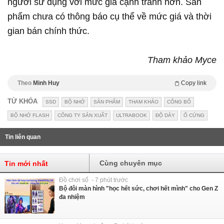
người sử dụng với mức giá cạnh tranh hơn. Sản
phẩm chưa có thông báo cụ thể về mức giá và thời
gian bán chính thức.
Tham khảo Myce
Theo
Minh Huy
Copy link
TỪ KHÓA
SSD
BỘ NHỚ
SẢN PHẨM
THAM KHẢO
CÔNG BỐ
BỘ NHỚ FLASH
CÔNG TY SẢN XUẤT
ULTRABOOK
ĐỘ DÀY
Ổ CỨNG
Tin liên quan
Cùng chuyên mục
Tin mới nhất
Đồ chơi số - 7 phút trước
Bộ đôi màn hình "học hết sức, chơi hết mình" cho Gen Z
đa nhiệm