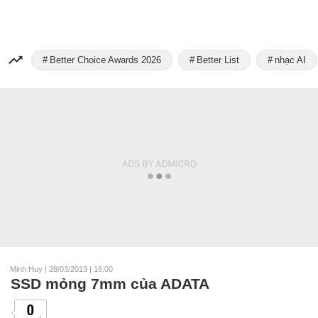
Better Choice Awards 2026
Better List
nhạc AI
Minh Huy
|
28/03/2013 | 16:00
SSD mỏng 7mm của ADATA
0