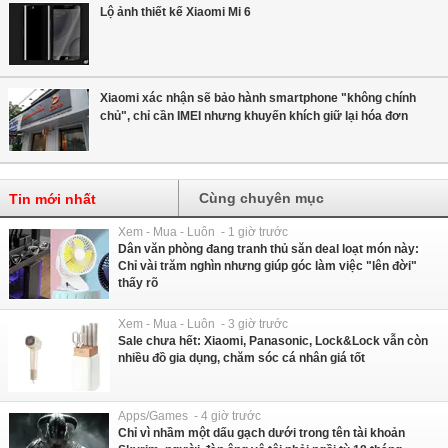
Lộ ảnh thiết kế Xiaomi Mi 6
Xiaomi xác nhận sẽ bảo hành smartphone "không chính
chủ", chỉ cần IMEI nhưng khuyến khích giữ lại hóa đơn
Cùng chuyên mục
Tin mới nhất
Xem - Mua - Luôn - 1 giờ trước
Dân văn phòng đang tranh thủ săn deal loạt món này:
Chỉ vài trăm nghìn nhưng giúp góc làm việc "lên đời"
thấy rõ
Xem - Mua - Luôn - 3 giờ trước
Sale chưa hết: Xiaomi, Panasonic, Lock&Lock vẫn còn
nhiều đồ gia dụng, chăm sóc cá nhân giá tốt
Apps/Games - 4 giờ trước
Chỉ vì nhầm một dấu gạch dưới trong tên tài khoản