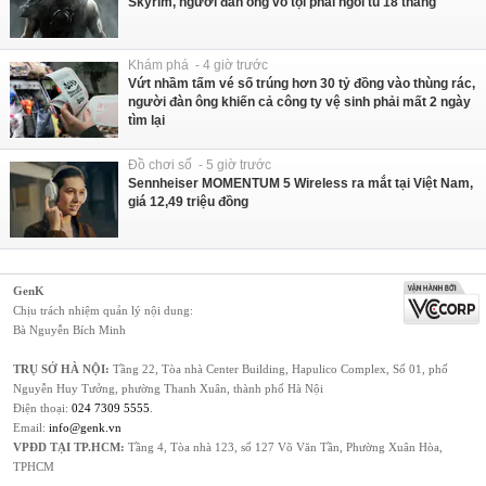
Skyrim, người đàn ông vô tội phải ngồi tù 18 tháng
Khám phá - 4 giờ trước
Vứt nhầm tấm vé số trúng hơn 30 tỷ đồng vào thùng rác,
người đàn ông khiến cả công ty vệ sinh phải mất 2 ngày
tìm lại
Đồ chơi số - 5 giờ trước
Sennheiser MOMENTUM 5 Wireless ra mắt tại Việt Nam,
giá 12,49 triệu đồng
GenK
Chịu trách nhiệm quản lý nội dung:
Bà Nguyễn Bích Minh
TRỤ SỞ HÀ NỘI:
Tầng 22, Tòa nhà Center Building, Hapulico Complex, Số 01, phố
Nguyễn Huy Tưởng, phường Thanh Xuân, thành phố Hà Nội
Điện thoại:
024 7309 5555
.
Email:
info@genk.vn
VPĐD TẠI TP.HCM:
Tầng 4, Tòa nhà 123, số 127 Võ Văn Tần, Phường Xuân Hòa,
TPHCM