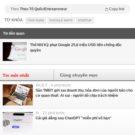
Theo
Theo Tổ Quốc/Entrepreneur
Copy link
TỪ KHÓA
ỨNG DỤNG
GOOGLE MAPS
STARTUP
Tin liên quan
Thổ Nhĩ Kỳ phạt Google 25,6 triệu USD tiền chống độc
quyền
Cùng chuyên mục
Tin mới nhất
Tin ICT - 6 phút trước
Sàn TMĐT gửi sai doanh thu, hóa đơn của người bán cho
cơ quan thuế: Ai sai - người đó chịu trách nhiệm
AI - 21 phút trước
Cái giá đằng sau ChatGPT "miễn phí vô hạn"