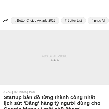
Better Choice Awards 2026
Better List
nhạc AI
Gia Vũ
|
26/11/2020 | 13:07
Startup bản đồ từng thành công nhất
lịch sử: 'Dâng' hàng tỷ người dùng cho
Google Maps vì một chữ 'tham'