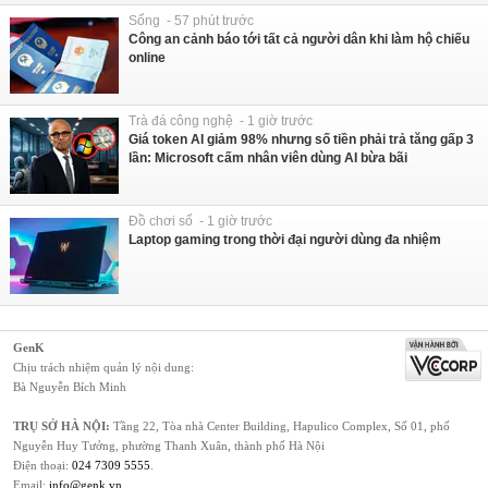
Sống - 57 phút trước
Công an cảnh báo tới tất cả người dân khi làm hộ chiếu
online
Trà đá công nghệ - 1 giờ trước
Giá token AI giảm 98% nhưng số tiền phải trả tăng gấp 3
lần: Microsoft cấm nhân viên dùng AI bừa bãi
Đồ chơi số - 1 giờ trước
Laptop gaming trong thời đại người dùng đa nhiệm
GenK
Chịu trách nhiệm quản lý nội dung:
Bà Nguyễn Bích Minh
TRỤ SỞ HÀ NỘI:
Tầng 22, Tòa nhà Center Building, Hapulico Complex, Số 01, phố
Nguyễn Huy Tưởng, phường Thanh Xuân, thành phố Hà Nội
Điện thoại:
024 7309 5555
.
Email:
info@genk.vn