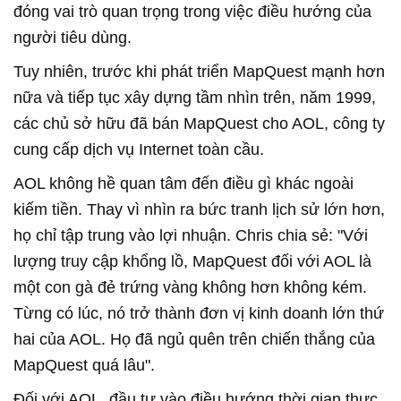
đóng vai trò quan trọng trong việc điều hướng của
người tiêu dùng.
Tuy nhiên, trước khi phát triển MapQuest mạnh hơn
nữa và tiếp tục xây dựng tầm nhìn trên, năm 1999,
các chủ sở hữu đã bán MapQuest cho AOL, công ty
cung cấp dịch vụ Internet toàn cầu.
AOL không hề quan tâm đến điều gì khác ngoài
kiếm tiền. Thay vì nhìn ra bức tranh lịch sử lớn hơn,
họ chỉ tập trung vào lợi nhuận. Chris chia sẻ: "Với
lượng truy cập khổng lồ, MapQuest đối với AOL là
một con gà đẻ trứng vàng không hơn không kém.
Từng có lúc, nó trở thành đơn vị kinh doanh lớn thứ
hai của AOL. Họ đã ngủ quên trên chiến thắng của
MapQuest quá lâu".
Đối với AOL, đầu tư vào điều hướng thời gian thực