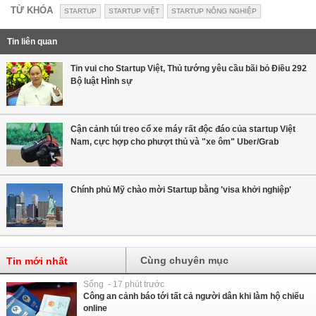
TỪ KHÓA
STARTUP
STARTUP VIỆT
STARTUP NÔNG NGHIỆP
Tin liên quan
Tin vui cho Startup Việt, Thủ tướng yêu cầu bãi bỏ Điều 292
Bộ luật Hình sự
Cận cảnh túi treo cổ xe máy rất độc đáo của startup Việt
Nam, cực hợp cho phượt thủ và "xe ôm" Uber/Grab
Chính phủ Mỹ chào mời Startup bằng 'visa khởi nghiệp'
Cùng chuyên mục
Tin mới nhất
Sống - 17 phút trước
Công an cảnh báo tới tất cả người dân khi làm hộ chiếu
online