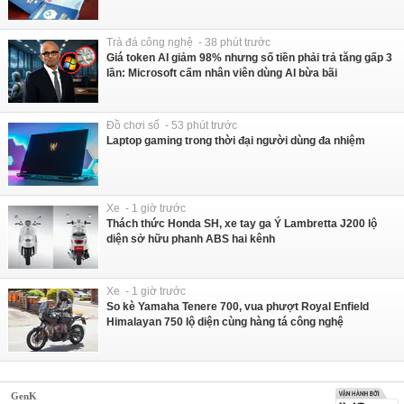
Trà đá công nghệ - 38 phút trước
Giá token AI giảm 98% nhưng số tiền phải trả tăng gấp 3
lần: Microsoft cấm nhân viên dùng AI bừa bãi
Đồ chơi số - 53 phút trước
Laptop gaming trong thời đại người dùng đa nhiệm
Xe - 1 giờ trước
Thách thức Honda SH, xe tay ga Ý Lambretta J200 lộ
diện sở hữu phanh ABS hai kênh
Xe - 1 giờ trước
So kè Yamaha Tenere 700, vua phượt Royal Enfield
Himalayan 750 lộ diện cùng hàng tá công nghệ
GenK