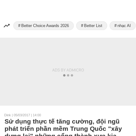
Better Choice Awards 2026
Better List
nhạc AI
Dink
|
05/03/2017 | 14:00
Sử dụng thực tế tăng cường, đội ngũ
phát triển phần mềm Trung Quốc "xây
dựng lại" những cổng thành xưa kia