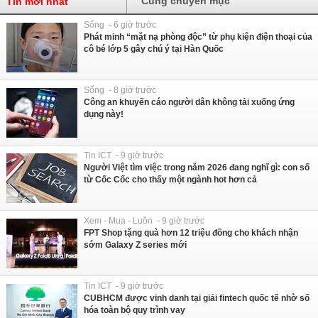
Cùng chuyên mục
Tin mới nhất
Sống - 6 giờ trước
Phát minh “mặt nạ phòng độc” từ phụ kiện điện thoại của
cô bé lớp 5 gây chú ý tại Hàn Quốc
Sống - 8 giờ trước
Công an khuyến cáo người dân không tải xuống ứng
dụng này!
Tin ICT - 9 giờ trước
Người Việt tìm việc trong năm 2026 đang nghĩ gì: con số
từ Cốc Cốc cho thấy một ngành hot hơn cả
Xem - Mua - Luôn - 9 giờ trước
FPT Shop tặng quà hơn 12 triệu đồng cho khách nhận
sớm Galaxy Z series mới
Tin ICT - 9 giờ trước
CUBHCM được vinh danh tại giải fintech quốc tế nhờ số
hóa toàn bộ quy trình vay