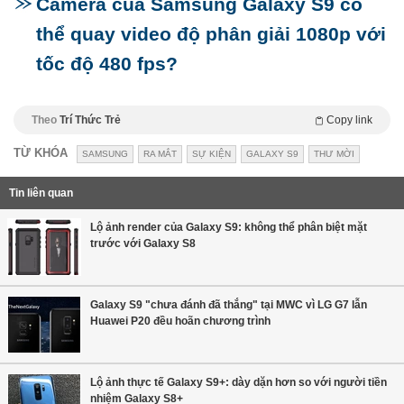
Camera của Samsung Galaxy S9 có
thể quay video độ phân giải 1080p với
tốc độ 480 fps?
Theo
Trí Thức Trẻ
Copy link
TỪ KHÓA
SAMSUNG
RA MẮT
SỰ KIỆN
GALAXY S9
THƯ MỜI
Tin liên quan
Lộ ảnh render của Galaxy S9: không thể phân biệt mặt
trước với Galaxy S8
Galaxy S9 "chưa đánh đã thắng" tại MWC vì LG G7 lẫn
Huawei P20 đều hoãn chương trình
Lộ ảnh thực tế Galaxy S9+: dày dặn hơn so với người tiền
nhiệm Galaxy S8+