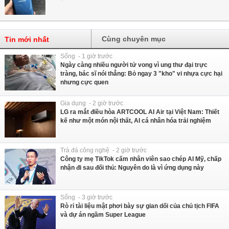
Cùng chuyên mục
Tin mới nhất
Sống - 1 giờ trước
Ngày càng nhiều người tử vong vì ung thư đại trực
tràng, bác sĩ nói thẳng: Bỏ ngay 3 "kho" vi nhựa cực hại
nhưng cực quen
Gia dụng - 2 giờ trước
LG ra mắt điều hòa ARTCOOL AI Air tại Việt Nam: Thiết
kế như một món nội thất, AI cá nhân hóa trải nghiệm
Trà đá công nghệ - 2 giờ trước
Công ty mẹ TikTok cấm nhân viên sao chép AI Mỹ, chấp
nhận đi sau đối thủ: Nguyên do là vì ứng dụng này
Sống - 3 giờ trước
Rò rỉ tài liệu mật phơi bày sự gian dối của chủ tịch FIFA
và dự án ngầm Super League