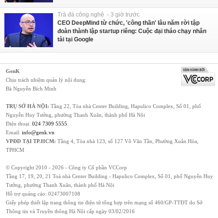
Trà đá công nghệ - 3 giờ trước
CEO DeepMind từ chức, 'công thần' lâu năm rời tập
đoàn thành lập startup riêng: Cuộc đại tháo chạy nhân
tài tại Google
GenK
Chịu trách nhiệm quản lý nội dung:
Bà Nguyễn Bích Minh
TRỤ SỞ HÀ NỘI:
Tầng 22, Tòa nhà Center Building, Hapulico Complex, Số 01, phố
Nguyễn Huy Tưởng, phường Thanh Xuân, thành phố Hà Nội
Điện thoại:
024 7309 5555
.
Email:
info@genk.vn
VPĐD TẠI TP.HCM:
Tầng 4, Tòa nhà 123, số 127 Võ Văn Tần, Phường Xuân Hòa,
TPHCM
© Copyright 2010 - 2026 - Công ty Cổ phần VCCorp
Tầng 17, 19, 20, 21 Toà nhà Center Building - Hapulico Complex, Số 01, phố Nguyễn Huy
Tưởng, phường Thanh Xuân, thành phố Hà Nội
Hỗ trợ quảng cáo:
02473007108
Giấy phép thiết lập trang thông tin điện tử tổng hợp trên mạng số 460/GP-TTĐT do Sở
Thông tin và Truyền thông Hà Nội cấp ngày 03/02/2016