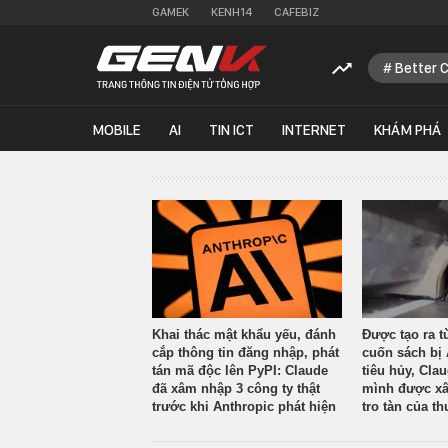
GAMEK
KENH14
CAFEBIZ
Better 
MOBILE
AI
TIN ICT
INTERNET
KHÁM PHÁ
Khai thác mật khẩu yếu, đánh
Được tạo ra t
cắp thông tin đăng nhập, phát
cuốn sách bị 
tán mã độc lên PyPI: Claude
tiêu hủy, Cla
đã xâm nhập 3 công ty thật
mình được xâ
trước khi Anthropic phát hiện
tro tàn của th