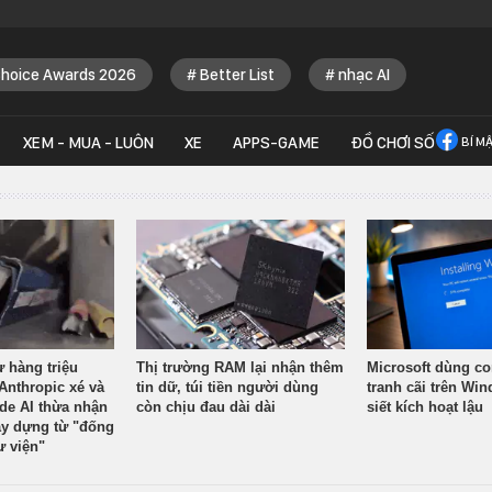
Choice Awards 2026
Better List
nhạc AI
XEM - MUA - LUÔN
XE
APPS-GAME
ĐỒ CHƠI SỐ
BÍ M
ừ hàng triệu
Thị trường RAM lại nhận thêm
Microsoft dùng co
Anthropic xé và
tin dữ, túi tiền người dùng
tranh cãi trên Wi
ude AI thừa nhận
còn chịu đau dài dài
siết kích hoạt lậu
y dựng từ "đống
ư viện"