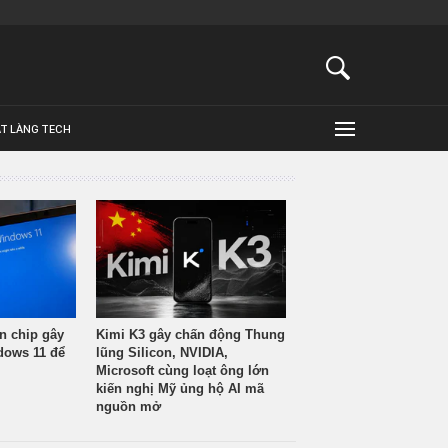
ẬT LÀNG TECH
n chip gây
Kimi K3 gây chấn động Thung
ndows 11 để
lũng Silicon, NVIDIA,
Microsoft cùng loạt ông lớn
kiến nghị Mỹ ủng hộ AI mã
nguồn mở