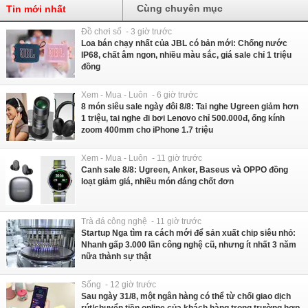
Cùng chuyên mục
Tin mới nhất
Đồ chơi số - 3 giờ trước
Loa bán chạy nhất của JBL có bản mới: Chống nước
IP68, chất âm ngon, nhiều màu sắc, giá sale chỉ 1 triệu
đồng
Xem - Mua - Luôn - 6 giờ trước
8 món siêu sale ngày đôi 8/8: Tai nghe Ugreen giảm hơn
1 triệu, tai nghe đi bơi Lenovo chỉ 500.000đ, ống kính
zoom 400mm cho iPhone 1.7 triệu
Xem - Mua - Luôn - 11 giờ trước
Canh sale 8/8: Ugreen, Anker, Baseus và OPPO đồng
loạt giảm giá, nhiều món đáng chốt đơn
Trà đá công nghệ - 11 giờ trước
Startup Nga tìm ra cách mới để sản xuất chip siêu nhỏ:
Nhanh gấp 3.000 lần công nghệ cũ, nhưng ít nhất 3 năm
nữa thành sự thật
Sống - 12 giờ trước
Sau ngày 31/8, một ngân hàng có thể từ chối giao dịch