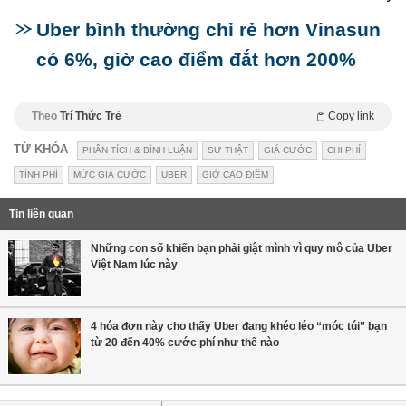
Uber bình thường chỉ rẻ hơn Vinasun
có 6%, giờ cao điểm đắt hơn 200%
Theo
Trí Thức Trẻ
Copy link
TỪ KHÓA
PHÂN TÍCH & BÌNH LUẬN
SỰ THẬT
GIÁ CƯỚC
CHI PHÍ
TÍNH PHÍ
MỨC GIÁ CƯỚC
UBER
GIỜ CAO ĐIỂM
Tin liên quan
Những con số khiến bạn phải giật mình vì quy mô của Uber
Việt Nam lúc này
4 hóa đơn này cho thấy Uber đang khéo léo “móc túi” bạn
từ 20 đến 40% cước phí như thế nào