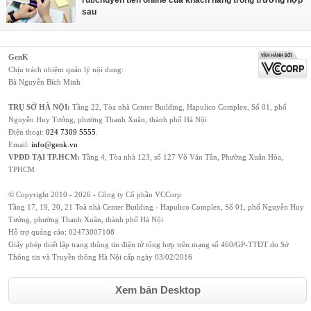
rút/chuyển tiền online của khách hàng trong trường hợp
sau
GenK
Chịu trách nhiệm quản lý nội dung:
Bà Nguyễn Bích Minh
TRỤ SỞ HÀ NỘI:
Tầng 22, Tòa nhà Center Building, Hapulico Complex, Số 01, phố
Nguyễn Huy Tưởng, phường Thanh Xuân, thành phố Hà Nội
Điện thoại:
024 7309 5555
.
Email:
info@genk.vn
VPĐD TẠI TP.HCM:
Tầng 4, Tòa nhà 123, số 127 Võ Văn Tần, Phường Xuân Hòa,
TPHCM
© Copyright 2010 - 2026 - Công ty Cổ phần VCCorp
Tầng 17, 19, 20, 21 Toà nhà Center Building - Hapulico Complex, Số 01, phố Nguyễn Huy
Tưởng, phường Thanh Xuân, thành phố Hà Nội
Hỗ trợ quảng cáo:
02473007108
Giấy phép thiết lập trang thông tin điện tử tổng hợp trên mạng số 460/GP-TTĐT do Sở
Thông tin và Truyền thông Hà Nội cấp ngày 03/02/2016
Xem bản Desktop