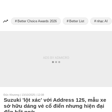
Better Choice Awards 2026
Better List
nhạc AI
Đức Khương
|
13/10/2025 | 12:08
Suzuki 'lột xác' với Address 125, mẫu xe
sở hữu dáng vẻ cổ điển nhưng hiện đại
đến bất ngờ