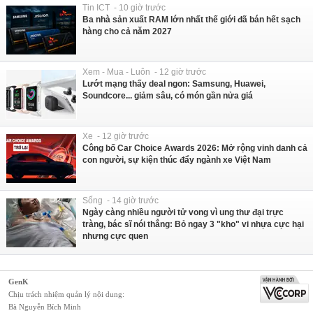
Tin ICT - 10 giờ trước
Ba nhà sản xuất RAM lớn nhất thế giới đã bán hết sạch
hàng cho cả năm 2027
Xem - Mua - Luôn - 12 giờ trước
Lướt mạng thấy deal ngon: Samsung, Huawei,
Soundcore... giảm sâu, có món gần nửa giá
Xe - 12 giờ trước
Công bố Car Choice Awards 2026: Mở rộng vinh danh cả
con người, sự kiện thúc đẩy ngành xe Việt Nam
Sống - 14 giờ trước
Ngày càng nhiều người tử vong vì ung thư đại trực
tràng, bác sĩ nói thẳng: Bỏ ngay 3 "kho" vi nhựa cực hại
nhưng cực quen
GenK
Chịu trách nhiệm quản lý nội dung:
Bà Nguyễn Bích Minh