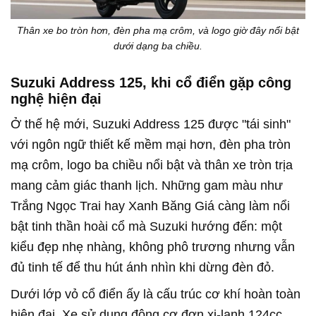
Thân xe bo tròn hơn, đèn pha mạ crôm, và logo giờ đây nổi bật
dưới dạng ba chiều.
Suzuki Address 125, khi cổ điển gặp công
nghệ hiện đại
Ở thế hệ mới, Suzuki Address 125 được "tái sinh"
với ngôn ngữ thiết kế mềm mại hơn, đèn pha tròn
mạ crôm, logo ba chiều nổi bật và thân xe tròn trịa
mang cảm giác thanh lịch. Những gam màu như
Trắng Ngọc Trai hay Xanh Băng Giá càng làm nổi
bật tinh thần hoài cổ mà Suzuki hướng đến: một
kiểu đẹp nhẹ nhàng, không phô trương nhưng vẫn
đủ tinh tế để thu hút ánh nhìn khi dừng đèn đỏ.
Dưới lớp vỏ cổ điển ấy là cấu trúc cơ khí hoàn toàn
hiện đại. Xe sử dụng động cơ đơn xi-lanh 124cc,