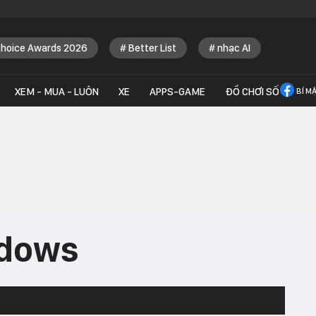
Choice Awards 2026
Better List
nhạc AI
XEM - MUA - LUÔN
XE
APPS-GAME
ĐỒ CHƠI SỐ
BÍ M
ndows