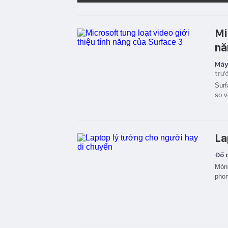
Mi
nă
Máy
trư
Surf
so v
La
Đồ c
Mỏng
phon