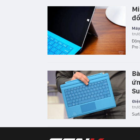
Mi
đổ
Máy
trư
Động
Pro 
Bà
ứn
Su
Điện
trư
Surf