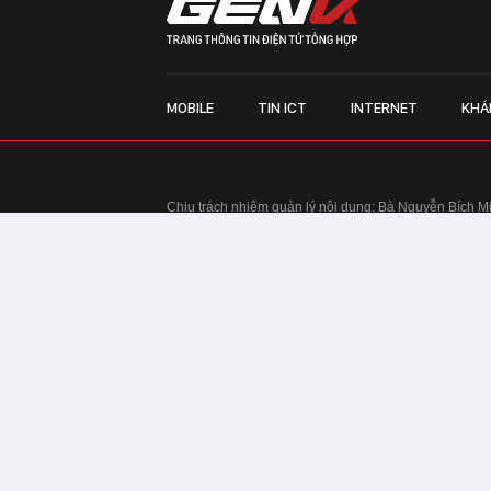
MOBILE
TIN ICT
INTERNET
KHÁ
Chịu trách nhiệm quản lý nội dung: Bà Nguyễn Bích M
TRỤ SỞ HÀ NỘI:
Tầng 22, Tòa nhà Center Building, 
Huy Tưởng, phường Thanh Xuân, thành phố Hà Nội
Điện thoại: 024 7309 5555.
Email:
info@genk.vn
VPĐD TẠI TP.HCM:
Tầng 4, Tòa nhà 123, số 127 Võ
© Copyright 2010 - 2026 - Công ty Cổ phần VCCorp
Tầng 17, 19, 20, 21 Toà nhà Center Building - Hapul
Tưởng, phường Thanh Xuân, thành phố Hà Nội
Giấy phép thiết lập trang thông tin điện tử tổng hợp
tin và Truyền thông Hà Nội cấp ngày 03/02/2016
Chính sách bảo mật