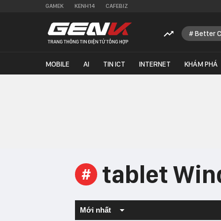
GAMEK
KENH14
CAFEBIZ
Better 
MOBILE
AI
TIN ICT
INTERNET
KHÁM PHÁ
tablet Wi
#
Mới nhất