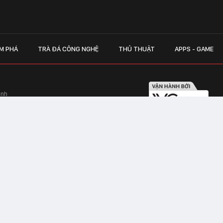
M PHÁ
TRÀ ĐÁ CÔNG NGHỆ
THỦ THUẬT
APPS - GAME
inh
Hapulico Complex, Số 01, phố Nguyễn
LIÊN HỆ QUẢN
 Văn Tần, Phường Xuân Hòa, TPHCM
Hotline hỗ trợ quảng cáo:
ico Complex, Số 01, phố Nguyễn Huy
Email:
giaitrixahoi@admicr
Hỗ trợ & CSKH: Admicro
 trên mạng số 460/GP-TTĐT do Sở Thông
Address: Tầng 20, Tòa nhà
01, phố Nguyễn Huy Tưởng
CHAT VỚI TƯ VẤN V