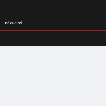
ĐỒ CHƠI SỐ
G CÁO
o.vn
 Center Building - Hapulico Complex, Số
, phường Thanh Xuân, thành phố Hà Nội
IÊN