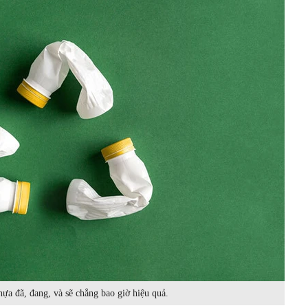
hựa đã, đang, và sẽ chẳng bao giờ hiệu quả.