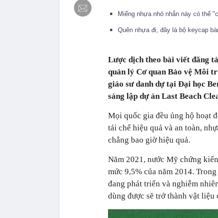
Miếng nhựa nhỏ nhắn này có thể "c
Quên nhựa đi, đây là bộ keycap bà
Lược dịch theo bài viết đăng t
quản lý Cơ quan Bảo vệ Môi tr
giáo sư danh dự tại Đại học Be
sáng lập dự án Last Beach Cle
Mọi quốc gia đều ủng hộ hoạt độ
tái chế hiệu quả và an toàn, nhự
chẳng bao giờ hiệu quả.
Năm 2021, nước Mỹ chứng kiến t
mức 9,5% của năm 2014. Trong k
đang phát triển và nghiễm nhiên
dùng được sẽ trở thành vật liệ