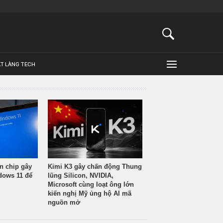
ẬT LÀNG TECH
n chip gây
Kimi K3 gây chấn động Thung
ndows 11 để
lũng Silicon, NVIDIA,
Microsoft cùng loạt ông lớn
kiến nghị Mỹ ủng hộ AI mã
nguồn mở