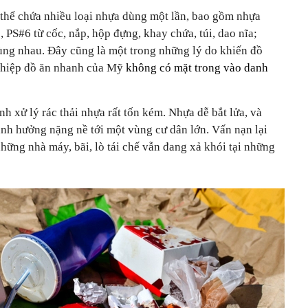
 thể chứa nhiều loại nhựa dùng một lần, bao gồm nhựa
S#6 từ cốc, nắp, hộp đựng, khay chứa, túi, dao nĩa;
ùng nhau. Đây cũng là một trong những lý do khiến đồ
ghiệp đồ ăn nhanh của Mỹ
không có mặt trong vào danh
h xử lý rác thải nhựa rất tốn kém. Nhựa dễ bắt lửa, và
nh hưởng nặng nề tới một vùng cư dân lớn. Vấn nạn lại
ững nhà máy, bãi, lò tái chế vẫn đang xả khói tại những