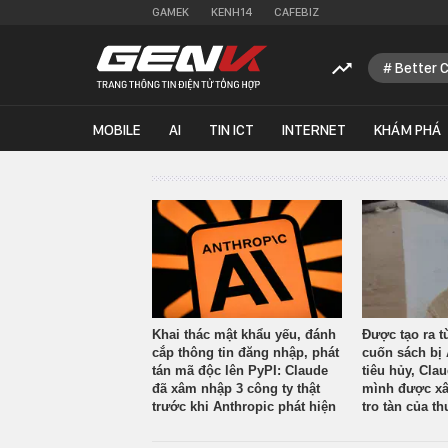
GAMEK
KENH14
CAFEBIZ
Better 
MOBILE
AI
TIN ICT
INTERNET
KHÁM PHÁ
Khai thác mật khẩu yếu, đánh
Được tạo ra t
cắp thông tin đăng nhập, phát
cuốn sách bị 
tán mã độc lên PyPI: Claude
tiêu hủy, Cla
đã xâm nhập 3 công ty thật
mình được xâ
trước khi Anthropic phát hiện
tro tàn của th