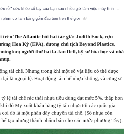
ứu rỗi" sức khỏe cổ tay của bạn sau nhiều giờ làm việc máy tính
n phím cơ làm bằng gốm đầu tiên trên thế giới
ải trên
The Atlantic
bởi hai tác giả: Judith Enck, cựu
ường Hoa Kỳ (EPA), đương chủ tịch Beyond Plastics,
nnington; người thứ hai là Jan Dell, kỹ sư hóa học và nhà
anup.
ng tái chế. Nhưng trong khi một số vật liệu có thể được
a lại là ngoại lệ. Hoạt động tái chế nhựa không, và cũng sẽ
ỷ lệ tái chế rác thải nhựa tiêu dùng đạt mức 5%, thấp hơn
hi đó Mỹ xuất khẩu hàng tỷ tấn nhựa tới các quốc gia
 coi đó là một phần dây chuyền tái chế. (Số nhựa còn
u chế tạo những thành phẩm bán cho các nước phương Tây).