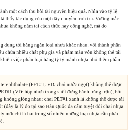
hành một cách thu hồi tài nguyên hiệu quả. Nhìn vào tỷ lệ
 là thấy tác dụng của một dây chuyền trơn tru. Vướng mắc
nhựa không nằm tại cách thức hay công nghệ, mà do
 dụng tới hàng ngàn loại nhựa khác nhau, với thành phần
đều chứa nhiều chất phụ gia và phẩm màu vốn không thể tái
 khiến việc phân loại hàng tỷ tỷ mảnh nhựa nhỏ thêm phần
 terephthalate (PET#1; VD: chai nước ngọt) không thể được
PET#1 (VD: hộp nhựa trong suốt đựng bánh tráng trộn), bởi
g không giống nhau; chai PET#1 xanh lá không thể được tái
t (đây là lý do tại sao Hàn Quốc đã cấm tuyệt đối chai nhựa
y mới chỉ là hai trong số nhiều những loại nhựa cần phải
ế.