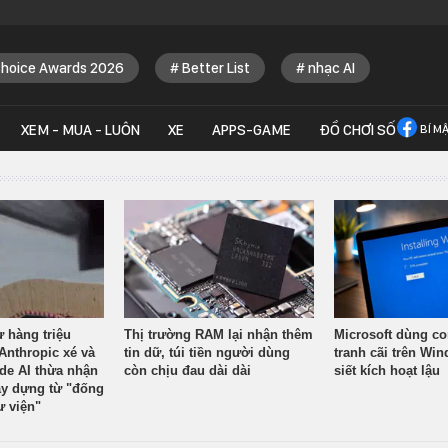
Choice Awards 2026
Better List
nhạc AI
XEM - MUA - LUÔN
XE
APPS-GAME
ĐỒ CHƠI SỐ
BÍ M
ừ hàng triệu
Thị trường RAM lại nhận thêm
Microsoft dùng co
Anthropic xé và
tin dữ, túi tiền người dùng
tranh cãi trên Wi
ude AI thừa nhận
còn chịu đau dài dài
siết kích hoạt lậu
y dựng từ "đống
ư viện"