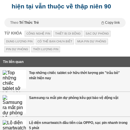
hiện tại vẫn thuộc về thập niên 90
Theo
Trí Thức Trẻ
Copy link
TỪ KHÓA
CÔNG NGHỆ PIN
THIẾT BỊ DI ĐỘNG
SẠC DỰ PHÒNG
DUNG LƯỢNG PIN
CÓ THỂ BẠN CHƯA BIẾT
MUA PIN DỰ PHÒNG
PIN DỰ PHÒNG
THỜI LƯỢNG PIN
Tin liên quan
Top những chiếc tablet sở hữu thời lượng pin "trâu bò"
nhất hiện nay
Samsung ra mắt pin dự phòng kêu gọi bảo vệ động vật
Lộ diện smartwatch đầu tiên của OPPO, sạc pin nhanh trong
5 phút