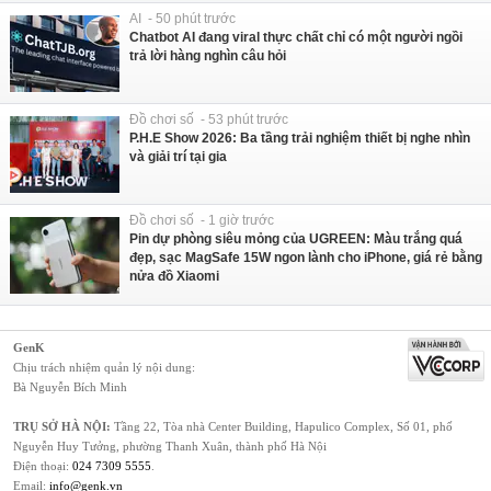
AI - 50 phút trước
Chatbot AI đang viral thực chất chỉ có một người ngồi
trả lời hàng nghìn câu hỏi
Đồ chơi số - 53 phút trước
P.H.E Show 2026: Ba tầng trải nghiệm thiết bị nghe nhìn
và giải trí tại gia
Đồ chơi số - 1 giờ trước
Pin dự phòng siêu mỏng của UGREEN: Màu trắng quá
đẹp, sạc MagSafe 15W ngon lành cho iPhone, giá rẻ bằng
nửa đồ Xiaomi
GenK
Chịu trách nhiệm quản lý nội dung:
Bà Nguyễn Bích Minh
TRỤ SỞ HÀ NỘI:
Tầng 22, Tòa nhà Center Building, Hapulico Complex, Số 01, phố
Nguyễn Huy Tưởng, phường Thanh Xuân, thành phố Hà Nội
Điện thoại:
024 7309 5555
.
Email:
info@genk.vn