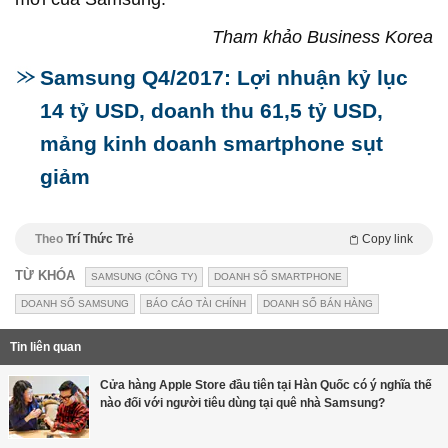
Tham khảo Business Korea
Samsung Q4/2017: Lợi nhuận kỷ lục
14 tỷ USD, doanh thu 61,5 tỷ USD,
mảng kinh doanh smartphone sụt
giảm
Theo
Trí Thức Trẻ
Copy link
TỪ KHÓA
SAMSUNG (CÔNG TY)
DOANH SỐ SMARTPHONE
DOANH SỐ SAMSUNG
BÁO CÁO TÀI CHÍNH
DOANH SỐ BÁN HÀNG
Tin liên quan
Cửa hàng Apple Store đầu tiên tại Hàn Quốc có ý nghĩa thế
nào đối với người tiêu dùng tại quê nhà Samsung?