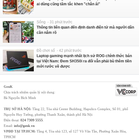
ai dùng cũng tấm tắc khen "chân ái"
Sống - 31 phút trước
Thông tin liên quan đến định danh điện tử mà người dân
cần nắm rõ
Đồ chơi số - 42 phút trước
Laptop gaming mạnh nhất lịch sử ROG chính thức bán
tại Việt Nam: Đem SH350i ra đổi vẫn phải bù thêm tiền
mới rước về được
GenK
Chịu trách nhiệm quản lý nội dung:
Bà Nguyễn Bích Minh
TRỤ SỞ HÀ NỘI:
Tầng 22, Tòa nhà Center Building, Hapulico Complex, Số 01, phố
Nguyễn Huy Tưởng, phường Thanh Xuân, thành phố Hà Nội
Điện thoại:
024 7309 5555
.
Email:
info@genk.vn
VPĐD TẠI TP.HCM:
Tầng 4, Tòa nhà 123, số 127 Võ Văn Tần, Phường Xuân Hòa,
TPHCM