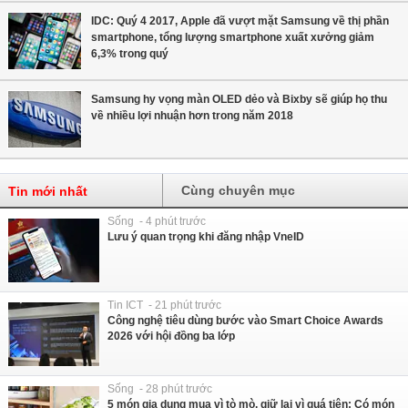
IDC: Quý 4 2017, Apple đã vượt mặt Samsung về thị phần
smartphone, tổng lượng smartphone xuất xưởng giảm
6,3% trong quý
Samsung hy vọng màn OLED dẻo và Bixby sẽ giúp họ thu
về nhiều lợi nhuận hơn trong năm 2018
Cùng chuyên mục
Tin mới nhất
Sống - 4 phút trước
Lưu ý quan trọng khi đăng nhập VneID
Tin ICT - 21 phút trước
Công nghệ tiêu dùng bước vào Smart Choice Awards
2026 với hội đồng ba lớp
Sống - 28 phút trước
5 món gia dụng mua vì tò mò, giữ lại vì quá tiện: Có món