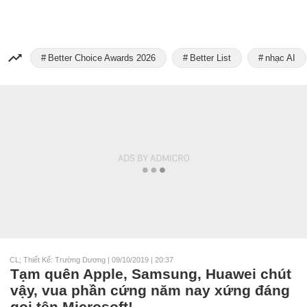
Better Choice Awards 2026
Better List
nhạc AI
CL; Thiết Kế: Trường Dương
|
09/10/2019 | 20:37
Tạm quên Apple, Samsung, Huawei chút
vậy, vua phần cứng năm nay xứng đáng
gọi tên Microsoft!