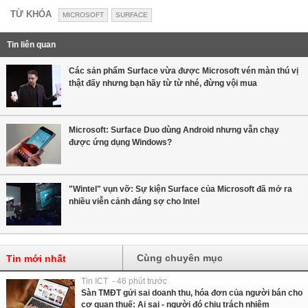
TỪ KHÓA
MICROSOFT
SURFACE
Tin liên quan
Các sản phẩm Surface vừa được Microsoft vén màn thú vị
thật đấy nhưng bạn hãy từ từ nhé, đừng vội mua
Microsoft: Surface Duo dùng Android nhưng vẫn chạy
được ứng dụng Windows?
"Wintel" vụn vỡ: Sự kiện Surface của Microsoft đã mở ra
nhiều viễn cảnh đáng sợ cho Intel
Cùng chuyên mục
Tin mới nhất
Tin ICT - 46 phút trước
Sàn TMĐT gửi sai doanh thu, hóa đơn của người bán cho
cơ quan thuế: Ai sai - người đó chịu trách nhiệm