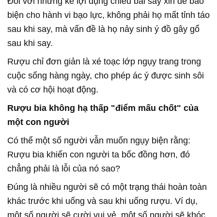
Đối với những kẻ lợi dụng chiêu bài say xỉn để bảo
biện cho hành vi bạo lực, không phải họ mất tỉnh táo
sau khi say, mà vấn đề là họ nảy sinh ý đồ gây gổ
sau khi say.
Rượu chỉ đơn giản là xé toạc lớp ngụy trang trong
cuộc sống hàng ngày, cho phép ác ý được sinh sôi
và có cơ hội hoạt động.
Rượu bia
không hạ thấp "điểm mấu chốt" của
một con người
Có thể một số người vẫn muốn ngụy biện rằng:
Rượu bia khiến con người ta bốc đồng hơn, đó
chẳng phải là lỗi của nó sao?
Đúng là nhiều người sẽ có một trạng thái hoàn toàn
khác trước khi uống và sau khi uống rượu.
Ví dụ,
một số người sẽ cười vui vẻ, một số người sẽ khóc