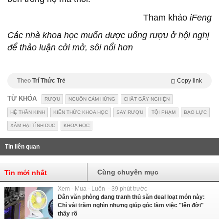
Tham khảo
iFeng
Các nhà khoa học muốn được uống rượu ở hội nghị
để thảo luận cởi mở, sôi nổi hơn
Theo
Trí Thức Trẻ
Copy link
TỪ KHÓA
RƯỢU
NGUỒN CẢM HỨNG
CHẤT GÂY NGHIỆN
HỆ THẦN KINH
KIẾN THỨC KHOA HỌC
SAY RƯỢU
TỘI PHẠM
BẠO LỰC
XÂM HẠI TÌNH DỤC
KHOA HỌC
Tin liên quan
Cùng chuyên mục
Tin mới nhất
Xem - Mua - Luôn - 39 phút trước
Dân văn phòng đang tranh thủ săn deal loạt món này:
Chỉ vài trăm nghìn nhưng giúp góc làm việc "lên đời"
thấy rõ