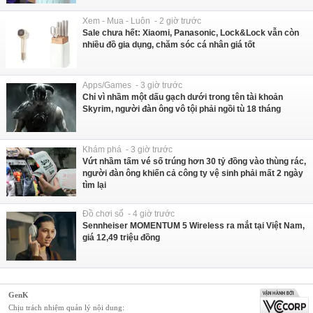
Xem - Mua - Luôn - 2 giờ trước
Sale chưa hết: Xiaomi, Panasonic, Lock&Lock vẫn còn
nhiều đồ gia dụng, chăm sóc cá nhân giá tốt
Apps/Games - 3 giờ trước
Chỉ vì nhầm một dấu gạch dưới trong tên tài khoản
Skyrim, người đàn ông vô tội phải ngồi tù 18 tháng
Khám phá - 3 giờ trước
Vứt nhầm tấm vé số trúng hơn 30 tỷ đồng vào thùng rác,
người đàn ông khiến cả công ty vệ sinh phải mất 2 ngày
tìm lại
Đồ chơi số - 4 giờ trước
Sennheiser MOMENTUM 5 Wireless ra mắt tại Việt Nam,
giá 12,49 triệu đồng
GenK
Chịu trách nhiệm quản lý nội dung: