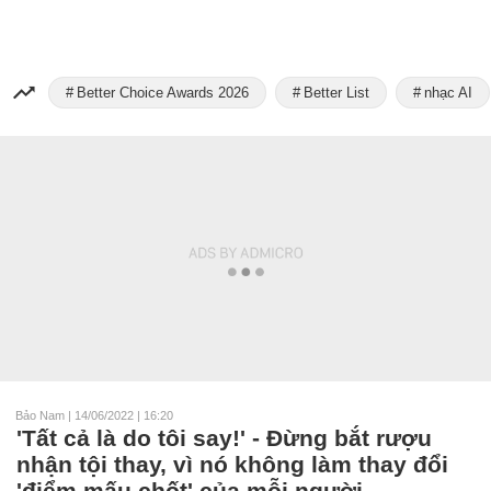
Better Choice Awards 2026
Better List
nhạc AI
Bảo Nam
|
14/06/2022 | 16:20
'Tất cả là do tôi say!' - Đừng bắt rượu
nhận tội thay, vì nó không làm thay đổi
'điểm mấu chốt' của mỗi người