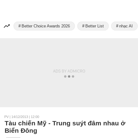
Better Choice Awards 2026
Better List
nhạc AI
PV
|
14/12/2013 | 12:00
Tàu chiến Mỹ - Trung suýt đâm nhau ở
Biển Đông