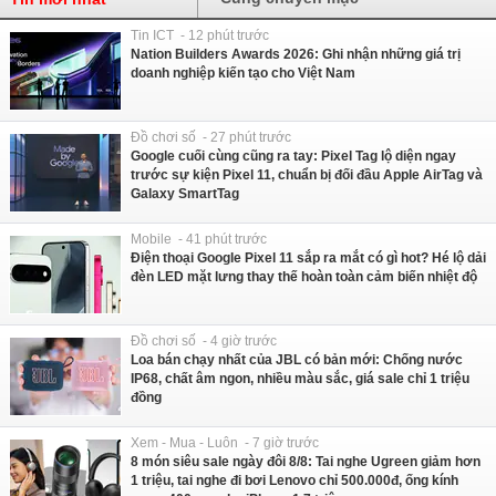
Tin ICT - 12 phút trước
Nation Builders Awards 2026: Ghi nhận những giá trị
doanh nghiệp kiến tạo cho Việt Nam
Đồ chơi số - 27 phút trước
Google cuối cùng cũng ra tay: Pixel Tag lộ diện ngay
trước sự kiện Pixel 11, chuẩn bị đối đầu Apple AirTag và
Galaxy SmartTag
Mobile - 41 phút trước
Điện thoại Google Pixel 11 sắp ra mắt có gì hot? Hé lộ dải
đèn LED mặt lưng thay thế hoàn toàn cảm biến nhiệt độ
Đồ chơi số - 4 giờ trước
Loa bán chạy nhất của JBL có bản mới: Chống nước
IP68, chất âm ngon, nhiều màu sắc, giá sale chỉ 1 triệu
đồng
Xem - Mua - Luôn - 7 giờ trước
8 món siêu sale ngày đôi 8/8: Tai nghe Ugreen giảm hơn
1 triệu, tai nghe đi bơi Lenovo chỉ 500.000đ, ống kính