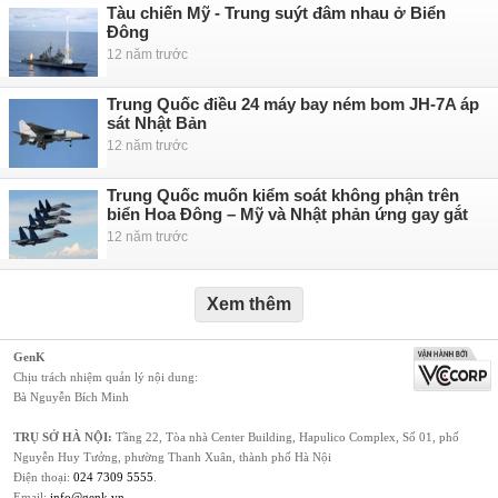
Tàu chiến Mỹ - Trung suýt đâm nhau ở Biển
Đông
12 năm trước
Trung Quốc điều 24 máy bay ném bom JH-7A áp
sát Nhật Bản
12 năm trước
Trung Quốc muốn kiểm soát không phận trên
biển Hoa Đông – Mỹ và Nhật phản ứng gay gắt
12 năm trước
Xem thêm
GenK
Chịu trách nhiệm quản lý nội dung:
Bà Nguyễn Bích Minh
TRỤ SỞ HÀ NỘI:
Tầng 22, Tòa nhà Center Building, Hapulico Complex, Số 01, phố
Nguyễn Huy Tưởng, phường Thanh Xuân, thành phố Hà Nội
Điện thoại:
024 7309 5555
.
Email:
info@genk.vn