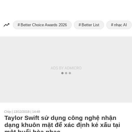
Better Choice Awards 2026
Better List
nhạc AI
Chíp
|
13/12/2018 | 14:48
Taylor Swift sử dụng công nghệ nhận
dạng khuôn mặt để xác định kẻ xấu tại
một buổi hòa nhạc