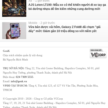
Xe - 1 giờ trước
AJS Leten LT190: Mẫu xe có thể khiến người đi xe tay ga
bỏ đường nhựa để tìm kiếm những cung đường mới
Mobile - 2 giờ trước
Vừa bán được vài hôm, Galaxy Z Fold8 đã chạm "giá
đáy" mới: Giảm gần 10 triệu đồng so với niêm yết
GenK
Chịu trách nhiệm quản lý nội dung:
Bà Nguyễn Bích Minh
TRỤ SỞ HÀ NỘI:
Tầng 22, Tòa nhà Center Building, Hapulico Complex, Số 01, phố
Nguyễn Huy Tưởng, phường Thanh Xuân, thành phố Hà Nội
Điện thoại:
024 7309 5555
.
Email:
info@genk.vn
VPĐD TẠI TP.HCM:
Tầng 4, Tòa nhà 123, số 127 Võ Văn Tần, Phường Xuân Hòa,
TPHCM
© Copyright 2010 - 2026 - Công ty Cổ phần VCCorp
Tầng 17, 19, 20, 21 Toà nhà Center Building - Hapulico Complex, Số 01, phố Nguyễn Huy
Tưởng, phường Thanh Xuân, thành phố Hà Nội