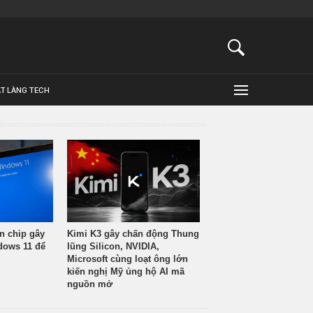
ẬT LÀNG TECH
n chip gây
Kimi K3 gây chấn động Thung
ndows 11 để
lũng Silicon, NVIDIA,
Microsoft cùng loạt ông lớn
kiến nghị Mỹ ủng hộ AI mã
nguồn mở