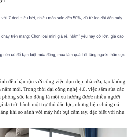
ết với 7 deal siêu hời, nhiều món sale đến 50%, đủ từ loa đài đến máy
hạy trên mạng: Chọn loại mini giá rẻ, “đấm” yếu hay cỡ lớn, giá cao
ũng nên có để tạm biệt mùa đông, mua làm quà Tết tặng người thân cực
đình đều bận rộn với công việc dọn dẹp nhà cửa, tạo không
 năm mới. Trong thời đại công nghệ 4.0, việc sắm sửa các
iải phóng sức lao động là một xu hướng được nhiều người
ụi đã trở thành một trợ thủ đắc lực, nhưng liệu chúng có
áng khi so sánh với máy hút bụi cầm tay, đặc biệt với nhu