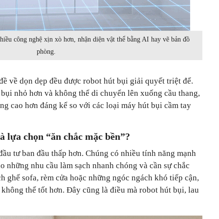
hiều công nghệ xịn xò hơn, nhận diện vật thể bằng AI hay vẽ bản đồ
phòng.
ề về dọn dẹp đều được robot hút bụi giải quyết triệt để.
bụi nhỏ hơn và không thể di chuyển lên xuống cầu thang,
ng cao hơn đáng kể so với các loại máy hút bụi cầm tay
là lựa chọn “ăn chắc mặc bền”?
 đầu tư ban đầu thấp hơn. Chúng có nhiều tính năng mạnh
 cho những nhu cầu làm sạch nhanh chóng và cần sự chắc
ch ghế sofa, rèm cửa hoặc những ngóc ngách khó tiếp cận,
 không thể tốt hơn. Đây cũng là điều mà robot hút bụi, lau