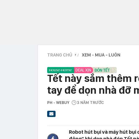
TRANG CHỦ
XEM - MUA - LUÔN
›
Tết này sắm thêm r
tay để dọn nhà đỡ 
PH - WEBUY
3 NĂM TRƯỚC
Robot hút bụi và máy hút bụi 
động” khi dọn nhà đón Tết n