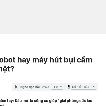
obot hay máy hút bụi cầm
mệt?
2:40
Nghe đọc bài
cầm tay: Đâu mới là công cụ giúp “giải phóng sức lao
ày?