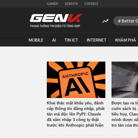
GAMEK
KENH14
CAFEBIZ
Better 
MOBILE
AI
TIN ICT
INTERNET
KHÁM PHÁ
Khai thác mật khẩu yếu, đánh
Được tạo ra t
cắp thông tin đăng nhập, phát
cuốn sách bị 
tán mã độc lên PyPI: Claude
tiêu hủy, Cla
đã xâm nhập 3 công ty thật
mình được xâ
trước khi Anthropic phát hiện
tro tàn của th