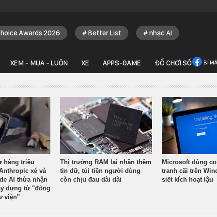
Choice Awards 2026
Better List
nhạc AI
XEM - MUA - LUÔN
XE
APPS-GAME
ĐỒ CHƠI SỐ
BÍ M
ừ hàng triệu
Thị trường RAM lại nhận thêm
Microsoft dùng co
Anthropic xé và
tin dữ, túi tiền người dùng
tranh cãi trên Wi
ude AI thừa nhận
còn chịu đau dài dài
siết kích hoạt lậu
y dựng từ "đống
ư viện"