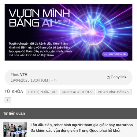
Theo
VTV
Copy link
19/04/2025 18:04 (GMT +7)
TỪ KHÓA
TRÍ TUỆ NHÂN TẠO
CON NGƯỜI THỜI AI
VƯƠN MÌNH BẰNG AI
AI
Tin liên quan
Lần đầu tiên, robot hình người tham gia giải chạy marathon
đã khiến các vận động viên Trung Quốc phải hít khói