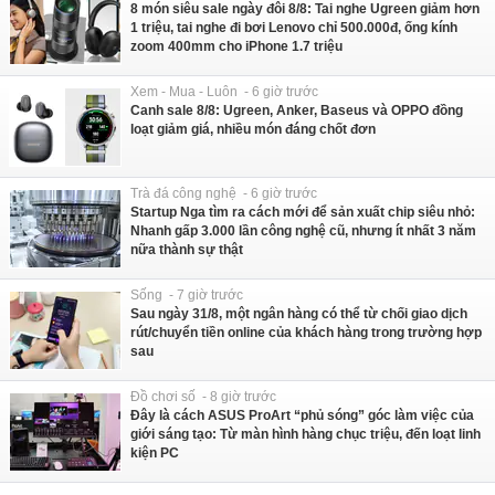
8 món siêu sale ngày đôi 8/8: Tai nghe Ugreen giảm hơn
1 triệu, tai nghe đi bơi Lenovo chỉ 500.000đ, ống kính
zoom 400mm cho iPhone 1.7 triệu
Xem - Mua - Luôn - 6 giờ trước
Canh sale 8/8: Ugreen, Anker, Baseus và OPPO đồng
loạt giảm giá, nhiều món đáng chốt đơn
Trà đá công nghệ - 6 giờ trước
Startup Nga tìm ra cách mới để sản xuất chip siêu nhỏ:
Nhanh gấp 3.000 lần công nghệ cũ, nhưng ít nhất 3 năm
nữa thành sự thật
Sống - 7 giờ trước
Sau ngày 31/8, một ngân hàng có thể từ chối giao dịch
rút/chuyển tiền online của khách hàng trong trường hợp
sau
Đồ chơi số - 8 giờ trước
Đây là cách ASUS ProArt “phủ sóng” góc làm việc của
giới sáng tạo: Từ màn hình hàng chục triệu, đến loạt linh
kiện PC