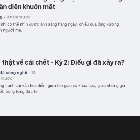
ận diện khuôn mặt
g -
9 năm trước
 nhi có thể nhìn được ánh sáng hàng ngày, chiếu qua lồng xương
n người mẹ.
 thật về cái chết - Kỳ 2: Điều gì đã xảy ra?
 đá công nghệ -
13
 trước
g tranh cãi vẫn tiếp diễn, giữa tôn giáo và khoa học, giữa những giả
ết, trong từng đức tin.