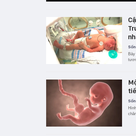
Cậ
Tr
nh
Sốn
Bảy 
tươn
Mộ
ti
Sốn
Hình
chân