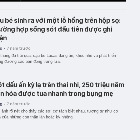
u bé sinh ra với một lỗ hổng trên hộp sọ:
ường hợp sống sót đầu tiên được ghi
ận
g -
7 năm trước
tháng đã trôi qua, cậu bé Lucas đang ăn, khóc nhè và phát triển
g đương các bạn đồng trang lứa.
t dấu ấn kỳ lạ trên thai nhi, 250 triệu năm
ến hóa được tua nhanh trong bụng mẹ
g -
7 năm trước
 ảnh rõ nét cho thấy các sợi cơ tách biệt nhau, tương tự như cơ
 của những con thằn lằn hoặc kỳ nhông.