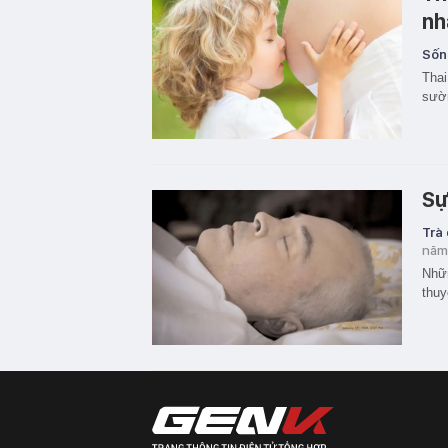
nh
Sốn
Thai
sườ
Sự
Trà
năm
Nhữn
thuy