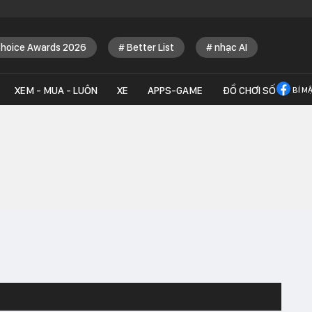
Choice Awards 2026
Better List
nhạc AI
XEM - MUA - LUÔN
XE
APPS-GAME
ĐỒ CHƠI SỐ
BÍ M