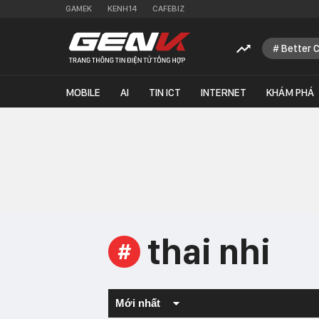
GAMEK
KENH14
CAFEBIZ
Better 
MOBILE
AI
TIN ICT
INTERNET
KHÁM PHÁ
thai nhi
#
Mới nhất