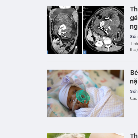
Th
gá
ng
Sốn
Tình
thai)
Bé
nặ
Sốn
Các 
Th