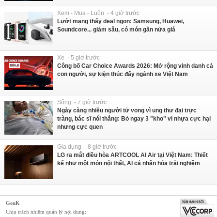
Xem - Mua - Luôn - 4 giờ trước
Lướt mạng thấy deal ngon: Samsung, Huawei,
Soundcore... giảm sâu, có món gần nửa giá
Xe - 5 giờ trước
Công bố Car Choice Awards 2026: Mở rộng vinh danh cả
con người, sự kiện thúc đẩy ngành xe Việt Nam
Sống - 7 giờ trước
Ngày càng nhiều người tử vong vì ung thư đại trực
tràng, bác sĩ nói thẳng: Bỏ ngay 3 "kho" vi nhựa cực hại
nhưng cực quen
Gia dụng - 8 giờ trước
LG ra mắt điều hòa ARTCOOL AI Air tại Việt Nam: Thiết
kế như một món nội thất, AI cá nhân hóa trải nghiệm
GenK
Chịu trách nhiệm quản lý nội dung: