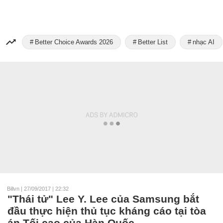
Better Choice Awards 2026
Better List
nhạc AI
Billvn
|
27/09/2017 | 22:32
"Thái tử" Lee Y. Lee của Samsung bắt
đầu thực hiện thủ tục kháng cáo tại tòa
án Tối cao của Hàn Quốc