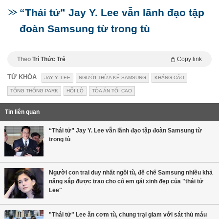
“Thái tử” Jay Y. Lee vẫn lãnh đạo tập
đoàn Samsung từ trong tù
Theo
Trí Thức Trẻ
Copy link
TỪ KHÓA
JAY Y. LEE
NGƯỜI THỪA KẾ SAMSUNG
KHÁNG CÁO
TỔNG THỐNG PARK
HỐI LỘ
TÒA ÁN TỐI CAO
Tin liên quan
“Thái tử” Jay Y. Lee vẫn lãnh đạo tập đoàn Samsung từ
trong tù
Người con trai duy nhất ngồi tù, đế chế Samsung nhiều khả
năng sắp được trao cho cô em gái xinh đẹp của "thái tử
Lee"
"Thái tử" Lee ăn cơm tù, chung trại giam với sát thủ máu