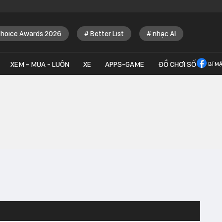
Choice Awards 2026
Better List
nhạc AI
XEM - MUA - LUÔN
XE
APPS-GAME
ĐỒ CHƠI SỐ
BÍ M