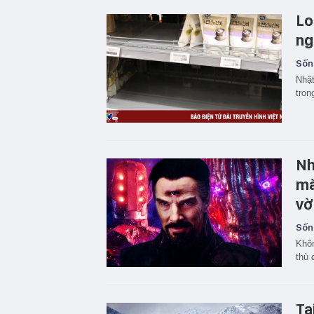
Lo
ng
Sốn
Nhật
tron
Nh
mà
vờ
Sốn
Khôn
thù 
Tạ