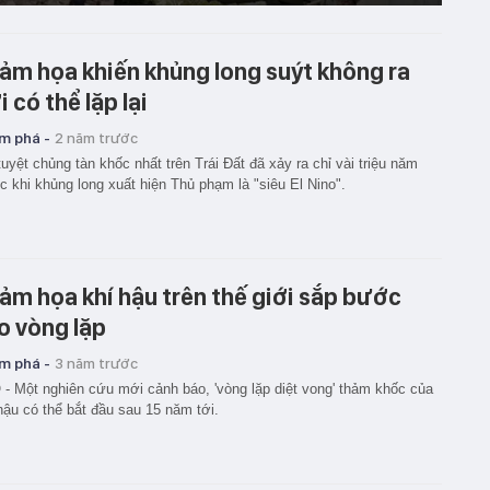
ảm họa khiến khủng long suýt không ra
i có thể lặp lại
m phá -
2 năm trước
tuyệt chủng tàn khốc nhất trên Trái Đất đã xảy ra chỉ vài triệu năm
c khi khủng long xuất hiện Thủ phạm là "siêu El Nino".
ảm họa khí hậu trên thế giới sắp bước
o vòng lặp
m phá -
3 năm trước
- Một nghiên cứu mới cảnh báo, 'vòng lặp diệt vong' thảm khốc của
hậu có thể bắt đầu sau 15 năm tới.