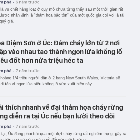
m phá -
6 năm trước
là vụ chết hàng loạt ở quy mô chưa từng thấy sau một thời gian rất
 được nhận định là "thảm họa bảo tồn" của một quốc gia coi voi là tài
quý giá.
a Diệm Sơn ở Úc: Đám cháy lớn từ 2 nơi
ập vào nhau tạo thành ngọn lửa khổng lồ
iêu đốt hơn nửa triệu héc ta
m phá -
7 năm trước
hoảng 1/4 triệu người dân ở 2 bang New South Wales, Victoria sẽ
 di tản vì ngọn lửa siêu khổng lồ vừa xuất hiện này.
ải thích nhanh về đại thảm họa cháy rừng
ng diễn ra tại Úc nếu bạn lười theo dõi
m phá -
7 năm trước
 tại, Úc đang phải trải qua một đợt cháy rừng rất nghiêm trọng, gây ra
g hậu quả vô cùng nặng nề đối với môi trường.