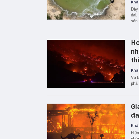
Khá
Đây 
dài,
sản 
Hỏ
nh
th
Khá
Và k
phải
Gi
đa
Khá
Hiện
nhữn