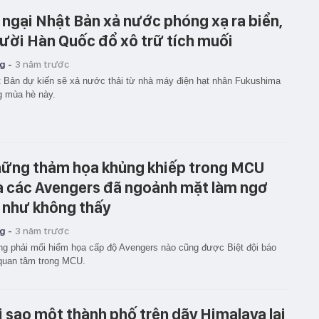
 ngại Nhật Bản xả nước phóng xạ ra biển,
ười Hàn Quốc đổ xô trữ tích muối
g -
3 năm trước
 Bản dự kiến sẽ xả nước thải từ nhà máy điện hạt nhân Fukushima
g mùa hè này.
ững thảm họa khủng khiếp trong MCU
 các Avengers đã ngoảnh mặt làm ngơ
 như không thấy
g -
3 năm trước
g phải mối hiểm họa cấp độ Avengers nào cũng được Biệt đội báo
quan tâm trong MCU.
i sao một thành phố trên dãy Himalaya lại