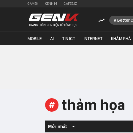
GAMEK
KENH14
CAFEBIZ
Better 
MOBILE
AI
TIN ICT
INTERNET
KHÁM PHÁ
thảm họa
#
Mới nhất