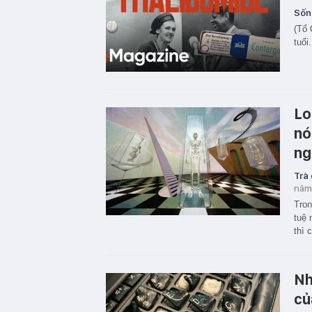
Sốn
(Tổ 
tuổi
Lo
nó
ng
Trà
năm
Tron
tuệ 
thì 
Nh
củ