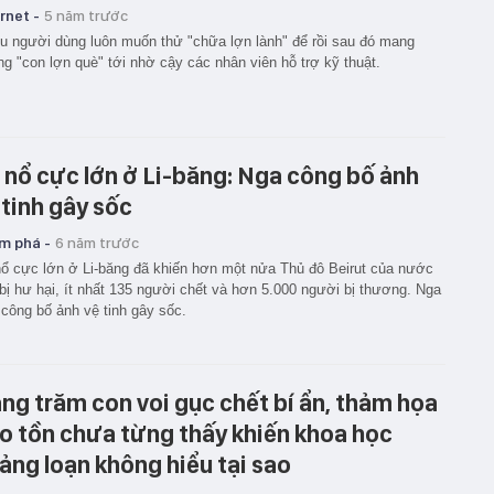
rnet -
5 năm trước
u người dùng luôn muốn thử "chữa lợn lành" để rồi sau đó mang
g "con lợn què" tới nhờ cậy các nhân viên hỗ trợ kỹ thuật.
 nổ cực lớn ở Li-băng: Nga công bố ảnh
 tinh gây sốc
m phá -
6 năm trước
ổ cực lớn ở Li-băng đã khiến hơn một nửa Thủ đô Beirut của nước
bị hư hại, ít nhất 135 người chết và hơn 5.000 người bị thương. Nga
công bố ảnh vệ tinh gây sốc.
ng trăm con voi gục chết bí ẩn, thảm họa
o tồn chưa từng thấy khiến khoa học
ảng loạn không hiểu tại sao