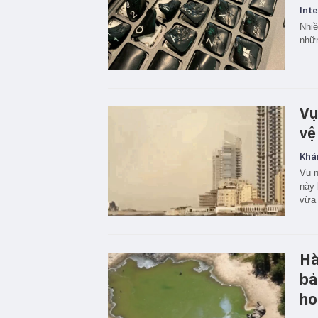
Inte
Nhiề
nhữn
Vụ
vệ
Khá
Vụ n
này 
vừa 
Hà
bả
ho