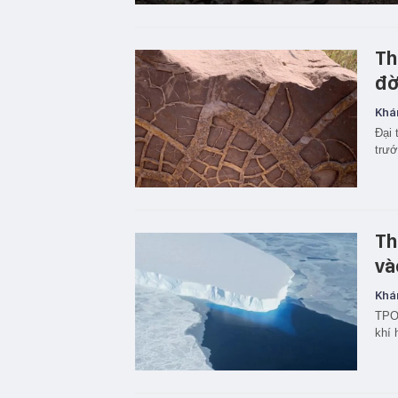
Th
đờ
Khá
Đại 
trướ
Th
và
Khá
TPO 
khí 