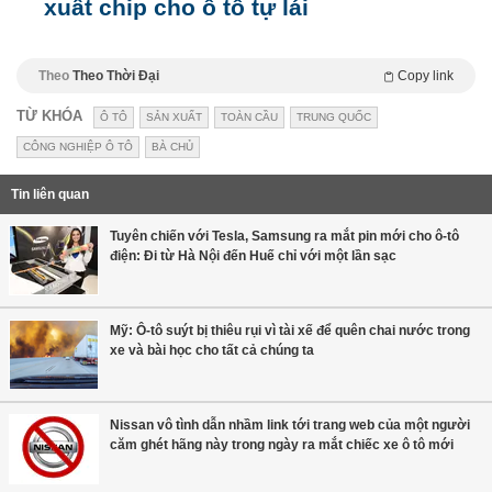
xuất chip cho ô tô tự lái
Theo
Theo Thời Đại
Copy link
TỪ KHÓA
Ô TÔ
SẢN XUẤT
TOÀN CẦU
TRUNG QUỐC
CÔNG NGHIỆP Ô TÔ
BÀ CHỦ
Tin liên quan
Tuyên chiến với Tesla, Samsung ra mắt pin mới cho ô-tô
điện: Đi từ Hà Nội đến Huế chỉ với một lần sạc
Mỹ: Ô-tô suýt bị thiêu rụi vì tài xế để quên chai nước trong
xe và bài học cho tất cả chúng ta
Nissan vô tình dẫn nhầm link tới trang web của một người
căm ghét hãng này trong ngày ra mắt chiếc xe ô tô mới