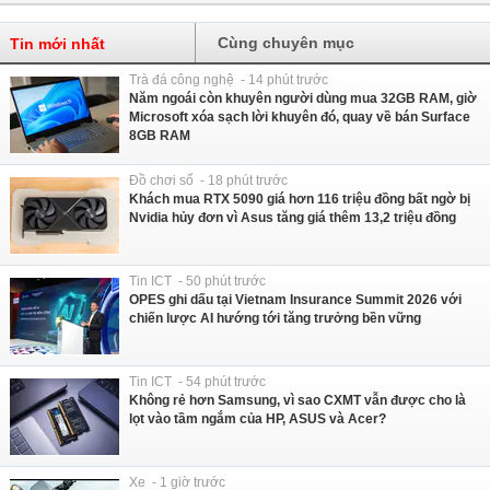
Cùng chuyên mục
Tin mới nhất
Trà đá công nghệ - 14 phút trước
Năm ngoái còn khuyên người dùng mua 32GB RAM, giờ
Microsoft xóa sạch lời khuyên đó, quay về bán Surface
8GB RAM
Đồ chơi số - 18 phút trước
Khách mua RTX 5090 giá hơn 116 triệu đồng bất ngờ bị
Nvidia hủy đơn vì Asus tăng giá thêm 13,2 triệu đồng
Tin ICT - 50 phút trước
OPES ghi dấu tại Vietnam Insurance Summit 2026 với
chiến lược AI hướng tới tăng trưởng bền vững
Tin ICT - 54 phút trước
Không rẻ hơn Samsung, vì sao CXMT vẫn được cho là
lọt vào tầm ngắm của HP, ASUS và Acer?
Xe - 1 giờ trước