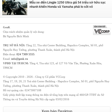
Mẫu xe điện Lingjie 1250 Ultra giá 54 triệu sở hữu sạc
nhanh khiến Honda và Yamaha phải lo sốt vó
GenK
Chịu trách nhiệm quản lý nội dung:
Bà Nguyễn Bích Minh
TRỤ SỞ HÀ NỘI:
Tầng 22, Tòa nhà Center Building, Hapulico Complex, Số 01, phố
Nguyễn Huy Tưởng, phường Thanh Xuân, thành phố Hà Nội
Điện thoại:
024 7309 5555
.
Email:
info@genk.vn
VPĐD TẠI TP.HCM:
Tầng 4, Tòa nhà 123, số 127 Võ Văn Tần, Phường Xuân Hòa,
TPHCM
© Copyright 2010 - 2026 - Công ty Cổ phần VCCorp
Tầng 17, 19, 20, 21 Toà nhà Center Building - Hapulico Complex, Số 01, phố Nguyễn Huy
Tưởng, phường Thanh Xuân, thành phố Hà Nội
Hỗ trợ quảng cáo:
02473007108
Giấy phép thiết lập trang thông tin điện tử tổng hợp trên mạng số 460/GP-TTĐT do Sở
Thông tin và Truyền thông Hà Nội cấp ngày 03/02/2016
Xem bản Desktop