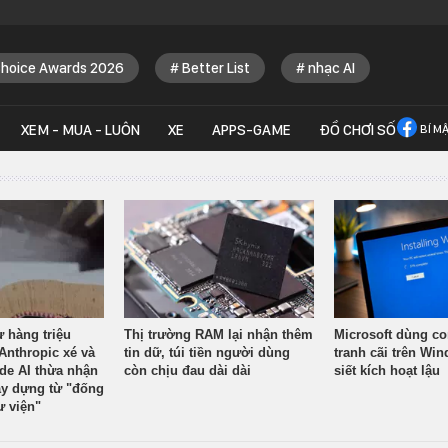
Choice Awards 2026
Better List
nhạc AI
XEM - MUA - LUÔN
XE
APPS-GAME
ĐỒ CHƠI SỐ
BÍ M
ừ hàng triệu
Thị trường RAM lại nhận thêm
Microsoft dùng co
Anthropic xé và
tin dữ, túi tiền người dùng
tranh cãi trên Wi
ude AI thừa nhận
còn chịu đau dài dài
siết kích hoạt lậu
y dựng từ "đống
ư viện"