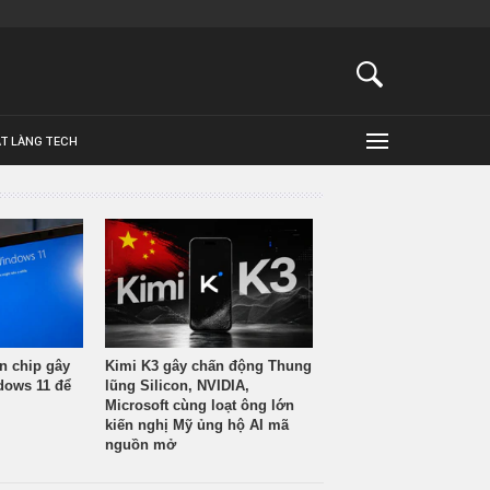
ẬT LÀNG TECH
n chip gây
Kimi K3 gây chấn động Thung
ndows 11 để
lũng Silicon, NVIDIA,
Microsoft cùng loạt ông lớn
kiến nghị Mỹ ủng hộ AI mã
nguồn mở