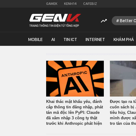
GAMEK
KENH14
CAFEBIZ
Better 
MOBILE
AI
TIN ICT
INTERNET
KHÁM PHÁ
Khai thác mật khẩu yếu, đánh
Được tạo ra t
cắp thông tin đăng nhập, phát
cuốn sách bị 
tán mã độc lên PyPI: Claude
tiêu hủy, Cla
đã xâm nhập 3 công ty thật
mình được xâ
trước khi Anthropic phát hiện
tro tàn của th