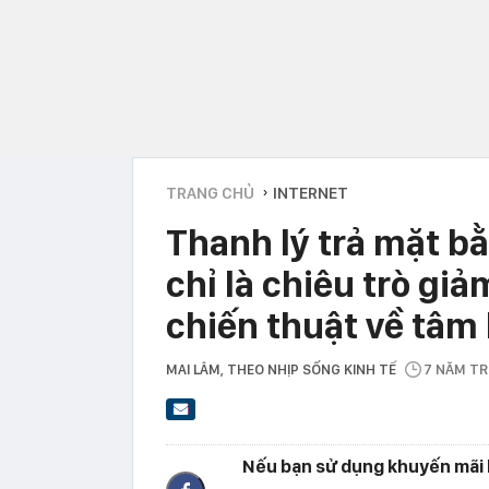
TRANG CHỦ
INTERNET
›
Thanh lý trả mặt b
chỉ là chiêu trò giả
chiến thuật về tâm 
MAI LÂM
, THEO NHỊP SỐNG KINH TẾ
7 NĂM T
Nếu bạn sử dụng khuyến mãi k