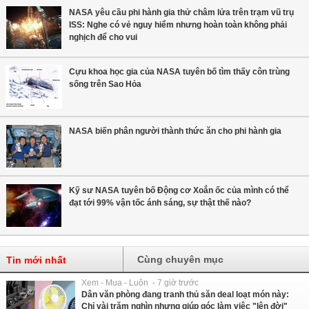
NASA yêu cầu phi hành gia thử châm lửa trên trạm vũ trụ
ISS: Nghe có vẻ nguy hiểm nhưng hoàn toàn không phải
nghịch để cho vui
Cựu khoa học gia của NASA tuyên bố tìm thấy côn trùng
sống trên Sao Hỏa
NASA biến phân người thành thức ăn cho phi hành gia
Kỹ sư NASA tuyên bố Động cơ Xoắn ốc của mình có thể
đạt tới 99% vận tốc ánh sáng, sự thật thế nào?
Cùng chuyên mục
Tin mới nhất
Xem - Mua - Luôn - 7 giờ trước
Dân văn phòng đang tranh thủ săn deal loạt món này:
Chỉ vài trăm nghìn nhưng giúp góc làm việc "lên đời"