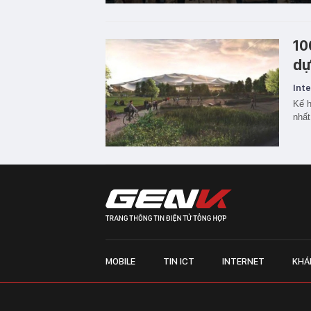
10
dự
Inte
Kế h
nhất
MOBILE
TIN ICT
INTERNET
KHÁ