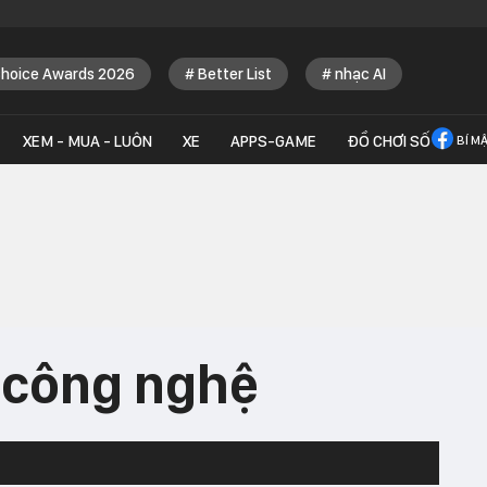
Choice Awards 2026
Better List
nhạc AI
XEM - MUA - LUÔN
XE
APPS-GAME
ĐỒ CHƠI SỐ
BÍ M
 công nghệ