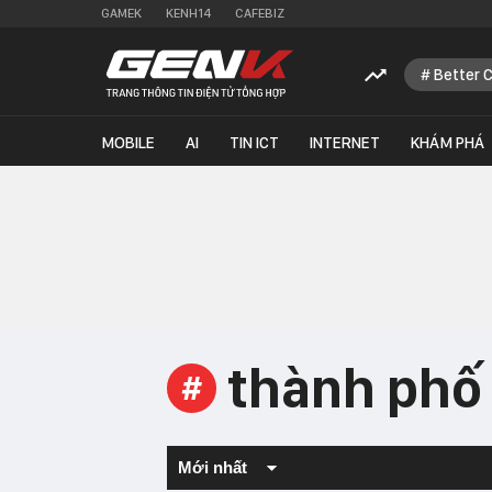
GAMEK
KENH14
CAFEBIZ
Better 
MOBILE
AI
TIN ICT
INTERNET
KHÁM PHÁ
thành phố
#
Mới nhất