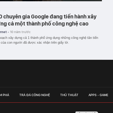
0 chuyên gia Google đang tiến hành xây
ng cả một thành phố công nghệ cao
rnet -
10 năm trước
oạch xây dựng cả 1 thành phố ứng dụng những công nghệ tân tiến
 của con người đã được xác nhận trên giấy tờ.
M PHÁ
TRÀ ĐÁ CÔNG NGHỆ
THỦ THUẬT
APPS - GAME