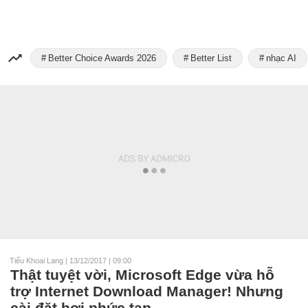
Better Choice Awards 2026
Better List
nhạc AI
Tiểu Khoai Lang
|
13/12/2017 | 09:00
Thật tuyệt vời, Microsoft Edge vừa hỗ
trợ Internet Download Manager! Nhưng
cài đặt hơi phức tạp