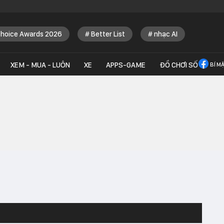
Choice Awards 2026
Better List
nhạc AI
XEM - MUA - LUÔN
XE
APPS-GAME
ĐỒ CHƠI SỐ
BÍ M