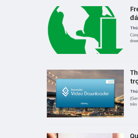
Fr
đá
Thủ
Cùng
down
Th
tr
Thủ
(Gen
trên
Qu