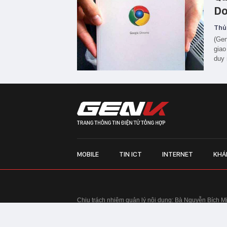
Do
Thủ
(Gen
giao
duy 
MOBILE
TIN ICT
INTERNET
KHÁ
Chịu trách nhiệm quản lý nội dung: Bà Nguyễn Bích M
TRỤ SỞ HÀ NỘI:
Tầng 22, Tòa nhà Center Building, 
Huy Tưởng, phường Thanh Xuân, thành phố Hà Nội