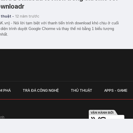
wnloadr
 thuật -
12 năm trước
K.vn) - Nói lời tạm biệt với thanh tiến trình download khó chịu ở cuối
 diện trình duyệt Google Chorme và thay thế nó bằng 1 biểu tượng
nhất.
M PHÁ
TRÀ ĐÁ CÔNG NGHỆ
THỦ THUẬT
APPS - GAME
inh
Hapulico Complex, Số 01, phố Nguyễn