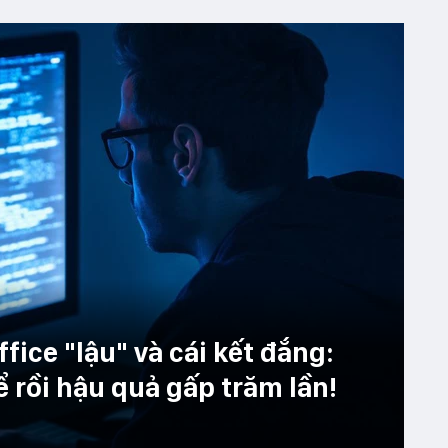
fice "lậu" và cái kết đắng:
ể rồi hậu quả gấp trăm lần!