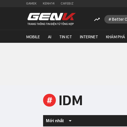
GAMEK
KENH14
CAFEBIZ
Better 
MOBILE
AI
TIN ICT
INTERNET
KHÁM PHÁ
IDM
#
Mới nhất