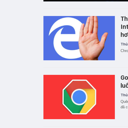
Th
In
hơ
Thủ
Chro
Go
lu
Thủ
Quên
đã c