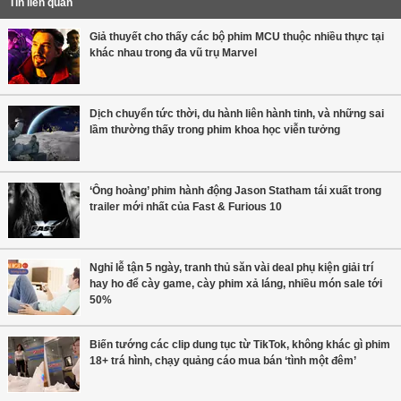
Tin liên quan
Giả thuyết cho thấy các bộ phim MCU thuộc nhiều thực tại
khác nhau trong đa vũ trụ Marvel
Dịch chuyển tức thời, du hành liên hành tinh, và những sai
lầm thường thấy trong phim khoa học viễn tưởng
‘Ông hoàng’ phim hành động Jason Statham tái xuất trong
trailer mới nhất của Fast & Furious 10
Nghỉ lễ tận 5 ngày, tranh thủ săn vài deal phụ kiện giải trí
hay ho để cày game, cày phim xả láng, nhiều món sale tới
50%
Biến tướng các clip dung tục từ TikTok, không khác gì phim
18+ trá hình, chạy quảng cáo mua bán ‘tình một đêm’