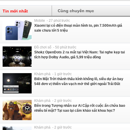
Cùng chuyên mục
Tin mới nhất
Mobile - 27 phút trước
Xiaomi lại có điện thoại màn hình to, pin 7.500mAh giá
sale chưa tới 5 triệu
Đồ chơi số - 50 phút trước
Shokz OpenDots 2 ra mắt tại Việt Nam: Tai nghe kẹp tai
tích hợp Dolby Audio, giá 5,99 triệu đồng
Khám phá - 1 giờ trước
Biến Mặt Trời thành thấu kính khổng lồ, siêu dự án bay
548 đơn vị thiên văn vạch mở thế giới ngoài Trái Đất
Khám phá - 2 giờ trước
Bên trong Tượng nhân sư Ai Cập rốt cuộc ẩn chứa bao
nhiêu bí mật? Tại sao lại cấm khảo sát khoa học?
Khám phá - 2 giờ trước