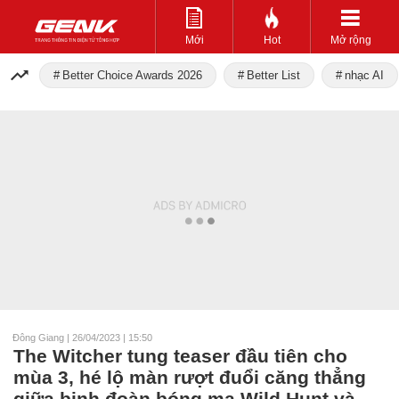
Mới
Hot
Mở rộng
Better Choice Awards 2026
Better List
nhạc AI
Đông Giang
|
26/04/2023 | 15:50
The Witcher tung teaser đầu tiên cho
mùa 3, hé lộ màn rượt đuổi căng thẳng
giữa binh đoàn bóng ma Wild Hunt và