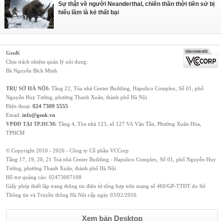
Sự thật về người Neanderthal, chiến thần thời tiền sử bị
hiểu lầm là kẻ thất bại
GenK
Chịu trách nhiệm quản lý nội dung:
Bà Nguyễn Bích Minh
TRỤ SỞ HÀ NỘI:
Tầng 22, Tòa nhà Center Building, Hapulico Complex, Số 01, phố
Nguyễn Huy Tưởng, phường Thanh Xuân, thành phố Hà Nội
Điện thoại:
024 7309 5555
.
Email:
info@genk.vn
VPĐD TẠI TP.HCM:
Tầng 4, Tòa nhà 123, số 127 Võ Văn Tần, Phường Xuân Hòa,
TPHCM
© Copyright 2010 - 2026 - Công ty Cổ phần VCCorp
Tầng 17, 19, 20, 21 Toà nhà Center Building - Hapulico Complex, Số 01, phố Nguyễn Huy
Tưởng, phường Thanh Xuân, thành phố Hà Nội
Hỗ trợ quảng cáo:
02473007108
Giấy phép thiết lập trang thông tin điện tử tổng hợp trên mạng số 460/GP-TTĐT do Sở
Thông tin và Truyền thông Hà Nội cấp ngày 03/02/2016
Xem bản Desktop