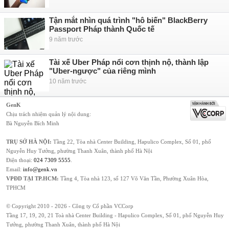
Tận mắt nhìn quá trình "hô biến" BlackBerry
Passport Pháp thành Quốc tế
9 năm trước
Tài xế Uber Pháp nổi cơn thịnh nộ, thành lập
"Uber-ngược" của riêng mình
10 năm trước
GenK
Chịu trách nhiệm quản lý nội dung:
Bà Nguyễn Bích Minh
TRỤ SỞ HÀ NỘI:
Tầng 22, Tòa nhà Center Building, Hapulico Complex, Số 01, phố
Nguyễn Huy Tưởng, phường Thanh Xuân, thành phố Hà Nội
Điện thoại:
024 7309 5555
.
Email:
info@genk.vn
VPĐD TẠI TP.HCM:
Tầng 4, Tòa nhà 123, số 127 Võ Văn Tần, Phường Xuân Hòa,
TPHCM
© Copyright 2010 - 2026 - Công ty Cổ phần VCCorp
Tầng 17, 19, 20, 21 Toà nhà Center Building - Hapulico Complex, Số 01, phố Nguyễn Huy
Tưởng, phường Thanh Xuân, thành phố Hà Nội