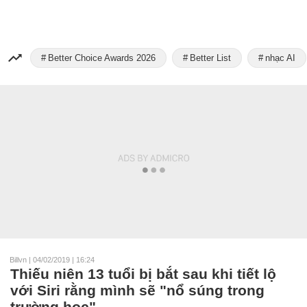
Better Choice Awards 2026
Better List
nhạc AI
Billvn
|
04/02/2019 | 16:24
Thiếu niên 13 tuổi bị bắt sau khi tiết lộ
với Siri rằng mình sẽ "nổ súng trong
trường học"