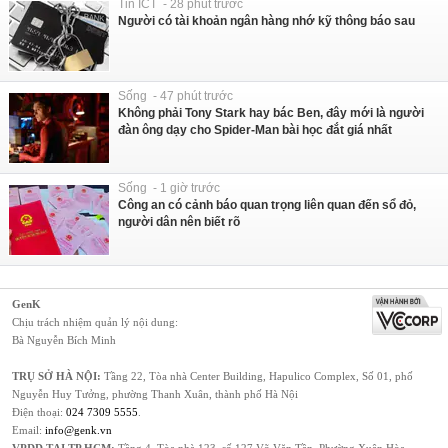
Tin ICT - 28 phút trước
Người có tài khoản ngân hàng nhớ kỹ thông báo sau
Sống - 47 phút trước
Không phải Tony Stark hay bác Ben, đây mới là người
đàn ông dạy cho Spider-Man bài học đắt giá nhất
Sống - 1 giờ trước
Công an có cảnh báo quan trọng liên quan đến sổ đỏ,
người dân nên biết rõ
GenK
Chịu trách nhiệm quản lý nội dung:
Bà Nguyễn Bích Minh
TRỤ SỞ HÀ NỘI:
Tầng 22, Tòa nhà Center Building, Hapulico Complex, Số 01, phố
Nguyễn Huy Tưởng, phường Thanh Xuân, thành phố Hà Nội
Điện thoại:
024 7309 5555
.
Email:
info@genk.vn