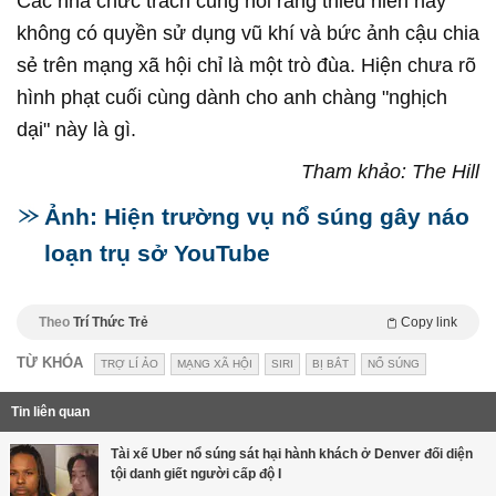
Các nhà chức trách cũng nói rằng thiếu niên này
không có quyền sử dụng vũ khí và bức ảnh cậu chia
sẻ trên mạng xã hội chỉ là một trò đùa. Hiện chưa rõ
hình phạt cuối cùng dành cho anh chàng "nghịch
dại" này là gì.
Tham khảo: The Hill
Ảnh: Hiện trường vụ nổ súng gây náo
loạn trụ sở YouTube
Theo
Trí Thức Trẻ
Copy link
TỪ KHÓA
TRỢ LÍ ẢO
MẠNG XÃ HỘI
SIRI
BỊ BẮT
NỔ SÚNG
Tin liên quan
Tài xế Uber nổ súng sát hại hành khách ở Denver đối diện
tội danh giết người cấp độ I