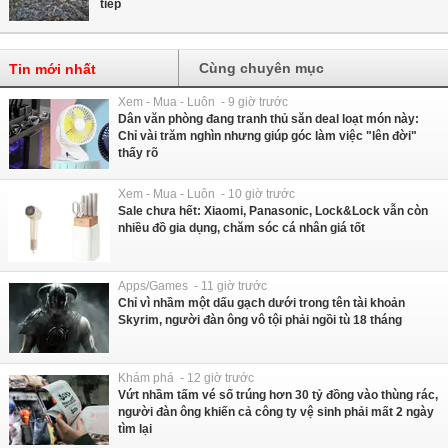
tiếp
Cùng chuyên mục
Tin mới nhất
Xem - Mua - Luôn - 9 giờ trước
Dân văn phòng đang tranh thủ săn deal loạt món này:
Chỉ vài trăm nghìn nhưng giúp góc làm việc "lên đời"
thấy rõ
Xem - Mua - Luôn - 10 giờ trước
Sale chưa hết: Xiaomi, Panasonic, Lock&Lock vẫn còn
nhiều đồ gia dụng, chăm sóc cá nhân giá tốt
Apps/Games - 11 giờ trước
Chỉ vì nhầm một dấu gạch dưới trong tên tài khoản
Skyrim, người đàn ông vô tội phải ngồi tù 18 tháng
Khám phá - 12 giờ trước
Vứt nhầm tấm vé số trúng hơn 30 tỷ đồng vào thùng rác,
người đàn ông khiến cả công ty vệ sinh phải mất 2 ngày
tìm lại