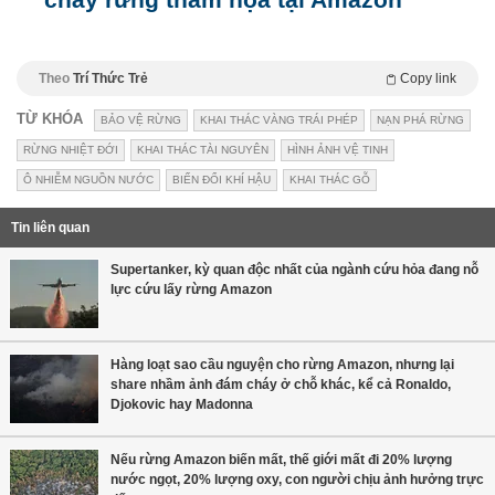
Theo
Trí Thức Trẻ
Copy link
TỪ KHÓA
BẢO VỆ RỪNG
KHAI THÁC VÀNG TRÁI PHÉP
NẠN PHÁ RỪNG
RỪNG NHIỆT ĐỚI
KHAI THÁC TÀI NGUYÊN
HÌNH ẢNH VỆ TINH
Ô NHIỄM NGUỒN NƯỚC
BIẾN ĐỔI KHÍ HẬU
KHAI THÁC GỖ
Tin liên quan
Supertanker, kỳ quan độc nhất của ngành cứu hỏa đang nỗ
lực cứu lấy rừng Amazon
Hàng loạt sao cầu nguyện cho rừng Amazon, nhưng lại
share nhầm ảnh đám cháy ở chỗ khác, kể cả Ronaldo,
Djokovic hay Madonna
Nếu rừng Amazon biến mất, thế giới mất đi 20% lượng
nước ngọt, 20% lượng oxy, con người chịu ảnh hưởng trực