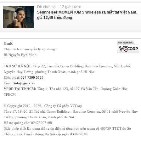
Đồ chơi số - 12 giờ trước
Sennheiser MOMENTUM 5 Wireless ra mắt tại Việt Nam,
giá 12,49 triệu đồng
GenK
Chịu trách nhiệm quản lý nội dung:
Bà Nguyễn Bích Minh
TRỤ SỞ HÀ NỘI:
Tầng 22, Tòa nhà Center Building, Hapulico Complex, Số 01, phố
Nguyễn Huy Tưởng, phường Thanh Xuân, thành phố Hà Nội
Điện thoại:
024 7309 5555
.
Email:
info@genk.vn
VPĐD TẠI TP.HCM:
Tầng 4, Tòa nhà 123, số 127 Võ Văn Tần, Phường Xuân Hòa,
TPHCM
© Copyright 2010 - 2026 - Công ty Cổ phần VCCorp
Tầng 17, 19, 20, 21 Toà nhà Center Building - Hapulico Complex, Số 01, phố Nguyễn Huy
Tưởng, phường Thanh Xuân, thành phố Hà Nội
Hỗ trợ quảng cáo:
02473007108
Giấy phép thiết lập trang thông tin điện tử tổng hợp trên mạng số 460/GP-TTĐT do Sở
Thông tin và Truyền thông Hà Nội cấp ngày 03/02/2016