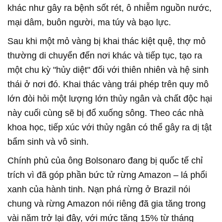
khác như gây ra bệnh sốt rét, ô nhiễm nguồn nước,
mại dâm, buôn người, ma túy và bạo lực.
Sau khi một mỏ vàng bị khai thác kiệt quệ, thợ mỏ
thường di chuyển đến nơi khác và tiếp tục, tạo ra
một chu kỳ "hủy diệt" đối với thiên nhiên và hệ sinh
thái ở nơi đó. Khai thác vàng trái phép trên quy mô
lớn đòi hỏi một lượng lớn thủy ngân và chất độc hại
này cuối cùng sẽ bị đổ xuống sông. Theo các nhà
khoa học, tiếp xúc với thủy ngân có thể gây ra dị tật
bẩm sinh và vô sinh.
Chính phủ của ông Bolsonaro đang bị quốc tế chỉ
trích vì đã góp phần bức tử rừng Amazon – lá phổi
xanh của hành tinh. Nạn phá rừng ở Brazil nói
chung và rừng Amazon nói riêng đã gia tăng trong
vài năm trở lại đây, với mức tăng 15% từ tháng