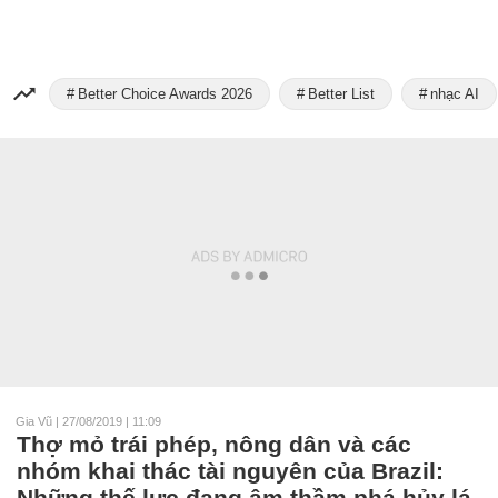
Better Choice Awards 2026
Better List
nhạc AI
Gia Vũ
|
27/08/2019 | 11:09
Thợ mỏ trái phép, nông dân và các
nhóm khai thác tài nguyên của Brazil:
Những thế lực đang âm thầm phá hủy lá