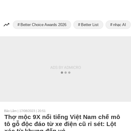
Better Choice Awards 2026
Better List
nhạc AI
Bảo Lâm
|
17/08/2023 | 20:51
Thợ mộc 9X nổi tiếng Việt Nam chế mô
tô gỗ độc đáo từ xe điện cũ rỉ sét: Lột
xác từ khung đến vỏ