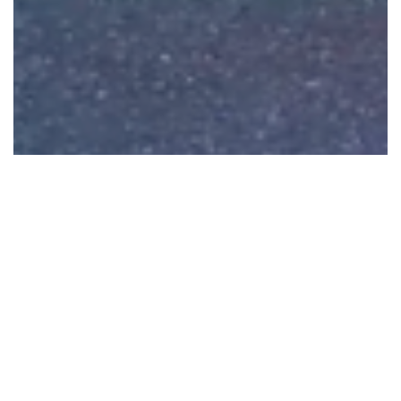
Chiếc xe được hoàn thiện với nhiều đèn lộng lẫy
Để vận hành chiếc xe, anh Đạo sử dụng tới 5 ắc-
quy đặt ở dưới sàn xe. Bước cuối cùng, phần tay
nắm, dây phanh và chỗ để chân được lắp đặt để
hoàn thiện chiếc “mô tô đến từ tương lai”.