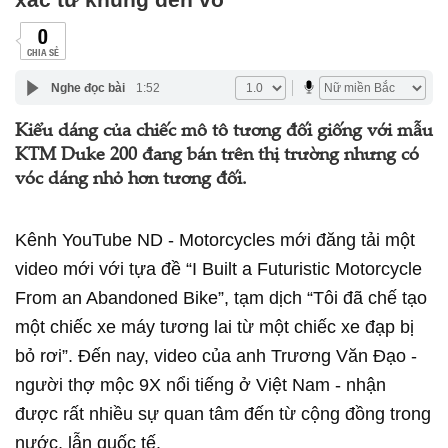
0
CHIA SẺ
Nghe đọc bài
1:52
Kiểu dáng của chiếc mô tô tương đối giống với mẫu
KTM Duke 200 đang bán trên thị trường nhưng có
vóc dáng nhỏ hơn tương đối.
Kênh YouTube ND - Motorcycles mới đăng tải một
video mới với tựa đề “I Built a Futuristic Motorcycle
From an Abandoned Bike”, tạm dịch “Tôi đã chế tạo
một chiếc xe máy tương lai từ một chiếc xe đạp bị
bỏ rơi”. Đến nay, video của anh Trương Văn Đạo -
người thợ mộc 9X nổi tiếng ở Việt Nam - nhận
được rất nhiều sự quan tâm đến từ cộng đồng trong
nước, lẫn quốc tế.