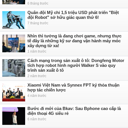
6 tháng trước
Quân đội Mỹ chi 1,5 triệu USD phát triển "Biệt
đội Robot" sở hữu giác quan thứ 6!
7 tháng trước
Nhìn thì tưởng là đang chơi game, nhưng thực
tế đây là những kỹ sư đang vận hành máy móc
xây dựng từ xa!
1 năm trước
Cách mạng trong sản xuất ô tô: Dongfeng Motor
tích hợp robot hình người Walker S vào quy
trình sản xuất ô tô
2 năm trước
Xiaomi Việt Nam và Synnex FPT ký thỏa thuận
hợp tác chiến lược
4 năm trước
Bước đi mới của Bkav: Sau Bphone cao cấp là
điện thoại 4G siêu rẻ
6 năm trước