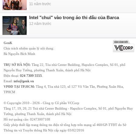
11 năm trước
Intel "chui" vào trong áo thi đấu của Barca
12 năm trước
GenK
Chịu trách nhiệm quản lý nội dung:
Bà Nguyễn Bích Minh
TRỤ SỞ HÀ NỘI:
Tầng 22, Tòa nhà Center Building, Hapulico Complex, Số 01, phố
Nguyễn Huy Tưởng, phường Thanh Xuân, thành phố Hà Nội
Điện thoại:
024 7309 5555
.
Email:
info@genk.vn
VPĐD TẠI TP.HCM:
Tầng 4, Tòa nhà 123, số 127 Võ Văn Tần, Phường Xuân Hòa,
TPHCM
© Copyright 2010 - 2026 - Công ty Cổ phần VCCorp
Tầng 17, 19, 20, 21 Toà nhà Center Building - Hapulico Complex, Số 01, phố Nguyễn Huy
Tưởng, phường Thanh Xuân, thành phố Hà Nội
Hỗ trợ quảng cáo:
02473007108
Giấy phép thiết lập trang thông tin điện tử tổng hợp trên mạng số 460/GP-TTĐT do Sở
Thông tin và Truyền thông Hà Nội cấp ngày 03/02/2016