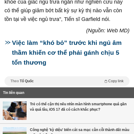
khỏe của giấc ngủ trưa ngắn như nghiên cứu này
có thể giúp giảm bớt bất kỳ sự kỳ thị nào vẫn còn
tồn tại về việc ngủ trưa", Tiến sĩ Garfield nói.
(Nguồn: Web MD)
Việc làm “khó bỏ” trước khi ngủ âm
thầm khiến cơ thể phải gánh chịu 5
tổn thương
Theo
Tổ Quốc
Copy link
Tin liên quan
Trẻ có thể cận thị nếu nhìn màn hình smartphone quá gần
và quá lâu, iOS 17 đã có cách khắc phục?
Công nghệ 'kỳ diệu' biến cát sa mạc cằn cỗi thành đất màu