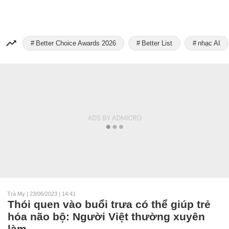
Better Choice Awards 2026
Better List
nhạc AI
Trà My
|
23/06/2023 | 14:41
Thói quen vào buổi trưa có thể giúp trẻ
hóa não bộ: Người Việt thường xuyên
làm