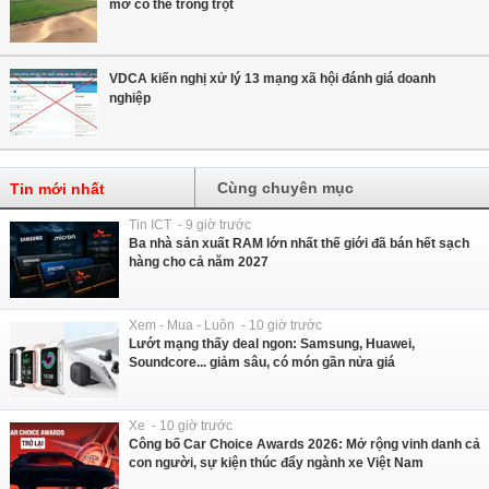
mỡ có thể trồng trọt
VDCA kiến nghị xử lý 13 mạng xã hội đánh giá doanh
nghiệp
Cùng chuyên mục
Tin mới nhất
Tin ICT - 9 giờ trước
Ba nhà sản xuất RAM lớn nhất thế giới đã bán hết sạch
hàng cho cả năm 2027
Xem - Mua - Luôn - 10 giờ trước
Lướt mạng thấy deal ngon: Samsung, Huawei,
Soundcore... giảm sâu, có món gần nửa giá
Xe - 10 giờ trước
Công bố Car Choice Awards 2026: Mở rộng vinh danh cả
con người, sự kiện thúc đẩy ngành xe Việt Nam