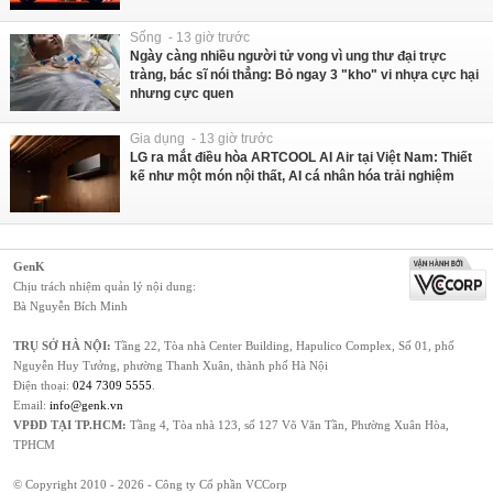
Sống - 13 giờ trước
Ngày càng nhiều người tử vong vì ung thư đại trực
tràng, bác sĩ nói thẳng: Bỏ ngay 3 "kho" vi nhựa cực hại
nhưng cực quen
Gia dụng - 13 giờ trước
LG ra mắt điều hòa ARTCOOL AI Air tại Việt Nam: Thiết
kế như một món nội thất, AI cá nhân hóa trải nghiệm
GenK
Chịu trách nhiệm quản lý nội dung:
Bà Nguyễn Bích Minh
TRỤ SỞ HÀ NỘI:
Tầng 22, Tòa nhà Center Building, Hapulico Complex, Số 01, phố
Nguyễn Huy Tưởng, phường Thanh Xuân, thành phố Hà Nội
Điện thoại:
024 7309 5555
.
Email:
info@genk.vn
VPĐD TẠI TP.HCM:
Tầng 4, Tòa nhà 123, số 127 Võ Văn Tần, Phường Xuân Hòa,
TPHCM
© Copyright 2010 - 2026 - Công ty Cổ phần VCCorp