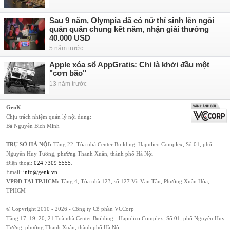
Sau 9 năm, Olympia đã có nữ thí sinh lên ngôi
quán quân chung kết năm, nhận giải thưởng
40.000 USD
5 năm trước
Apple xóa sổ AppGratis: Chỉ là khởi đầu một
"cơn bão"
13 năm trước
GenK
Chịu trách nhiệm quản lý nội dung:
Bà Nguyễn Bích Minh
TRỤ SỞ HÀ NỘI:
Tầng 22, Tòa nhà Center Building, Hapulico Complex, Số 01, phố
Nguyễn Huy Tưởng, phường Thanh Xuân, thành phố Hà Nội
Điện thoại:
024 7309 5555
.
Email:
info@genk.vn
VPĐD TẠI TP.HCM:
Tầng 4, Tòa nhà 123, số 127 Võ Văn Tần, Phường Xuân Hòa,
TPHCM
© Copyright 2010 - 2026 - Công ty Cổ phần VCCorp
Tầng 17, 19, 20, 21 Toà nhà Center Building - Hapulico Complex, Số 01, phố Nguyễn Huy
Tưởng, phường Thanh Xuân, thành phố Hà Nội