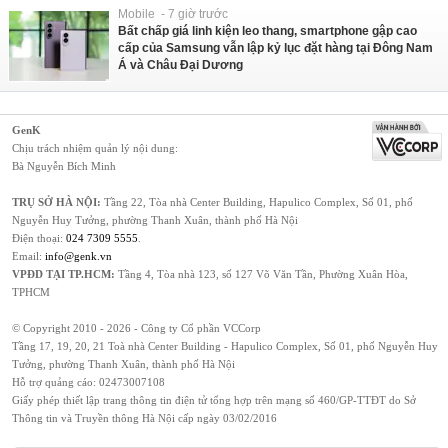
Mobile - 7 giờ trước
Bất chấp giá linh kiện leo thang, smartphone gập cao
cấp của Samsung vẫn lập kỷ lục đặt hàng tại Đông Nam
Á và Châu Đại Dương
GenK
Chịu trách nhiệm quản lý nội dung:
Bà Nguyễn Bích Minh
TRỤ SỞ HÀ NỘI:
Tầng 22, Tòa nhà Center Building, Hapulico Complex, Số 01, phố
Nguyễn Huy Tưởng, phường Thanh Xuân, thành phố Hà Nội
Điện thoại:
024 7309 5555
.
Email:
info@genk.vn
VPĐD TẠI TP.HCM:
Tầng 4, Tòa nhà 123, số 127 Võ Văn Tần, Phường Xuân Hòa,
TPHCM
© Copyright 2010 - 2026 - Công ty Cổ phần VCCorp
Tầng 17, 19, 20, 21 Toà nhà Center Building - Hapulico Complex, Số 01, phố Nguyễn Huy
Tưởng, phường Thanh Xuân, thành phố Hà Nội
Hỗ trợ quảng cáo:
02473007108
Giấy phép thiết lập trang thông tin điện tử tổng hợp trên mạng số 460/GP-TTĐT do Sở
Thông tin và Truyền thông Hà Nội cấp ngày 03/02/2016