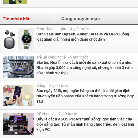
Cùng chuyên mục
Tin mới nhất
Xem - Mua - Luôn - 4 giờ trước
Canh sale 8/8: Ugreen, Anker, Baseus và OPPO đồng
loạt giảm giá, nhiều món đáng chốt đơn
Trà đá công nghệ - 5 giờ trước
Startup Nga tìm ra cách mới để sản xuất chip siêu nhỏ:
Nhanh gấp 3.000 lần công nghệ cũ, nhưng ít nhất 3 năm
nữa thành sự thật
Sống - 6 giờ trước
Sau ngày 31/8, một ngân hàng có thể từ chối giao dịch
rút/chuyển tiền online của khách hàng trong trường hợp
sau
Đồ chơi số - 7 giờ trước
Đây là cách ASUS ProArt “phủ sóng” góc làm việc của
giới sáng tạo: Từ màn hình hàng chục triệu, đến loạt linh
kiện PC