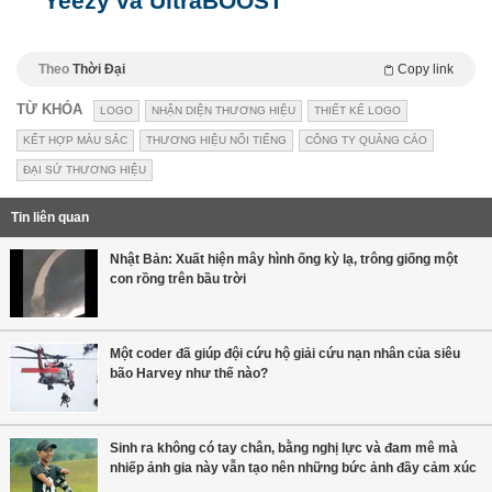
Yeezy và UltraBOOST
Theo
Thời Đại
Copy link
TỪ KHÓA
LOGO
NHẬN DIỆN THƯƠNG HIỆU
THIẾT KẾ LOGO
KẾT HỢP MÀU SẮC
THƯƠNG HIỆU NỔI TIẾNG
CÔNG TY QUẢNG CÁO
ĐẠI SỨ THƯƠNG HIỆU
Tin liên quan
Nhật Bản: Xuất hiện mây hình ống kỳ lạ, trông giống một
con rồng trên bầu trời
Một coder đã giúp đội cứu hộ giải cứu nạn nhân của siêu
bão Harvey như thế nào?
Sinh ra không có tay chân, bằng nghị lực và đam mê mà
nhiếp ảnh gia này vẫn tạo nên những bức ảnh đầy cảm xúc