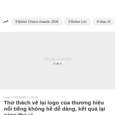
Better Choice Awards 2026
Better List
nhạc AI
Long.J
|
03/10/2017 | 16:14
Thử thách vẽ lại logo của thương hiệu
nổi tiếng không hề dễ dàng, kết quả lại
càng thú vị