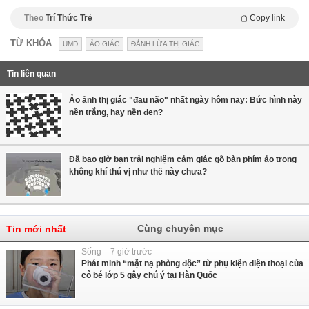
Theo
Trí Thức Trẻ
Copy link
TỪ KHÓA
UMD
ẢO GIÁC
ĐÁNH LỪA THỊ GIÁC
Tin liên quan
Ảo ảnh thị giác "đau não" nhất ngày hôm nay: Bức hình này
nền trắng, hay nền đen?
Đã bao giờ bạn trải nghiệm cảm giác gõ bàn phím ảo trong
không khí thú vị như thế này chưa?
Cùng chuyên mục
Tin mới nhất
Sống - 7 giờ trước
Phát minh “mặt nạ phòng độc” từ phụ kiện điện thoại của
cô bé lớp 5 gây chú ý tại Hàn Quốc