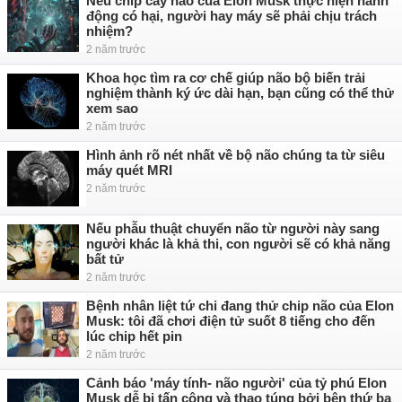
Nếu chip cấy não của Elon Musk thực hiện hành
động có hại, người hay máy sẽ phải chịu trách
nhiệm?
2 năm trước
Khoa học tìm ra cơ chế giúp não bộ biến trải
nghiệm thành ký ức dài hạn, bạn cũng có thể thử
xem sao
2 năm trước
Hình ảnh rõ nét nhất về bộ não chúng ta từ siêu
máy quét MRI
2 năm trước
Nếu phẫu thuật chuyển não từ người này sang
người khác là khả thi, con người sẽ có khả năng
bất tử
2 năm trước
Bệnh nhân liệt tứ chi đang thử chip não của Elon
Musk: tôi đã chơi điện tử suốt 8 tiếng cho đến
lúc chip hết pin
2 năm trước
Cảnh báo 'máy tính- não người' của tỷ phú Elon
Musk dễ bị tấn công và thao túng bởi bên thứ ba