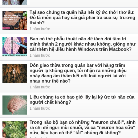
Tại sao chúng ta quên hầu hết ký ức thời thơ ấu:
Đó là món quà hay cái giá phải trả của sự trưởng
thành?
1 năm trước
Bạn có thể phẫu thuật não để tách đôi tâm trí
mình thành 2 người khác nhau không, giống như
cài thêm hệ điều hành Windows trên Macbook?
1 năm trước
Đón giao thừa trong quán bar với hàng trăm
người lạ không quen, tôi nhận ra những điệu
nhảy đang âm thầm kết nối loài người lại với
nhau như thế nào?
1 năm trước
Liệu chúng ta có bao giờ lấy lại ký ức từ não của
người chết không?
1 năm trước
Trong não bộ bạn có những "neuron chuối", sinh
ra chỉ để ngửi mùi chuối, và cả "neuron hoa sữa"
nữa, liệu bạn có thể "tắt" chúng đi không?