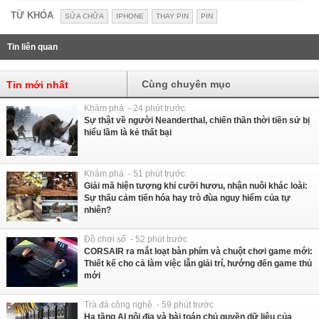
TỪ KHÓA
SỬA CHỮA
IPHONE
THAY PIN
PIN
Tin liên quan
Cùng chuyên mục
Tin mới nhất
Khám phá - 24 phút trước
Sự thật về người Neanderthal, chiến thần thời tiền sử bị
hiểu lầm là kẻ thất bại
Khám phá - 51 phút trước
Giải mã hiện tượng khỉ cưỡi hươu, nhận nuôi khác loài:
Sự thấu cảm tiến hóa hay trò đùa nguy hiểm của tự
nhiên?
Đồ chơi số - 52 phút trước
CORSAIR ra mắt loạt bàn phím và chuột chơi game mới:
Thiết kế cho cả làm việc lẫn giải trí, hướng đến game thủ
mới
Trà đá công nghệ - 59 phút trước
Hạ tầng AI nội địa và bài toán chủ quyền dữ liệu của