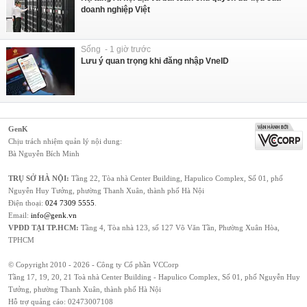
doanh nghiệp Việt
Sống - 1 giờ trước
Lưu ý quan trọng khi đăng nhập VneID
GenK
Chịu trách nhiệm quản lý nội dung:
Bà Nguyễn Bích Minh
TRỤ SỞ HÀ NỘI:
Tầng 22, Tòa nhà Center Building, Hapulico Complex, Số 01, phố
Nguyễn Huy Tưởng, phường Thanh Xuân, thành phố Hà Nội
Điện thoại:
024 7309 5555
.
Email:
info@genk.vn
VPĐD TẠI TP.HCM:
Tầng 4, Tòa nhà 123, số 127 Võ Văn Tần, Phường Xuân Hòa,
TPHCM
© Copyright 2010 - 2026 - Công ty Cổ phần VCCorp
Tầng 17, 19, 20, 21 Toà nhà Center Building - Hapulico Complex, Số 01, phố Nguyễn Huy
Tưởng, phường Thanh Xuân, thành phố Hà Nội
Hỗ trợ quảng cáo:
02473007108